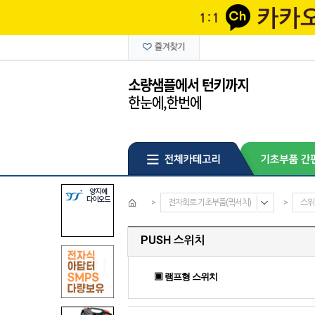
>
전자회로 기초부품(퀵서치)
>
스위
PUSH 스위치
▣ 램프형 스위치