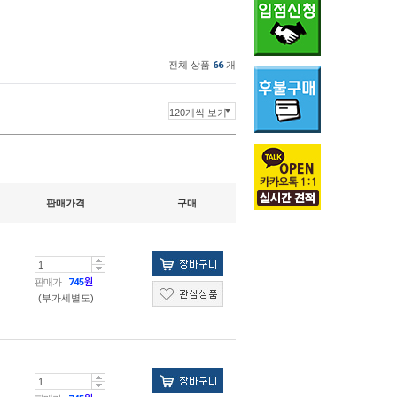
전체 상품
66
개
판매가격
구매
판매가
745
원
(부가세별도)