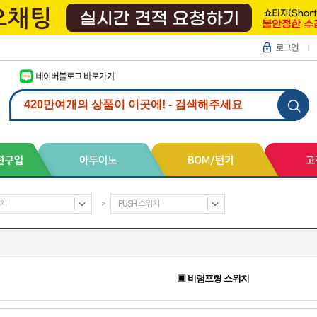
치
>
PUSH 스위치
▣ 비램프형 스위치