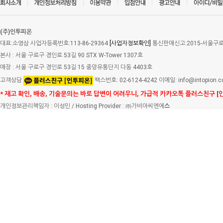
(주)인투피온
대표:소영삼 사업자등록번호:113-86-29364
[사업자정보확인]
통신판매신고:2015-서울구로-
본사 : 서울 구로구 경인로 53길 90 STX W-Tower 1307호
매장 : 서울 구로구 경인로 53길 15 중앙유통단지 다동 4403호
고객상담
팩스번호: 02-6124-4242 이메일: info@intopion.
* 재고 확인, 배송, 기술문의는 바로 답변이 어려우니, 가급적 카카오톡 플러스친구 [
개인정보관리책임자 : 이성민 / Hosting Provider : ㈜가비아씨엔에
스