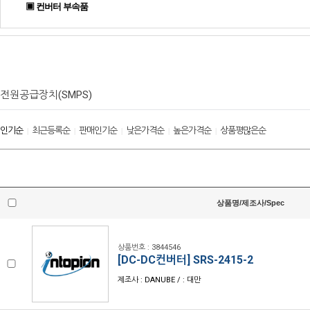
▣ 컨버터 부속품
전원공급장치(SMPS)
인기순
최근등록순
판매인기순
낮은가격순
높은가격순
상품평많은순
|
|
|
|
|
상품명/제조사/Spec
상품번호 : 3844546
[DC-DC컨버터] SRS-2415-2
제조사 : DANUBE / : 대만