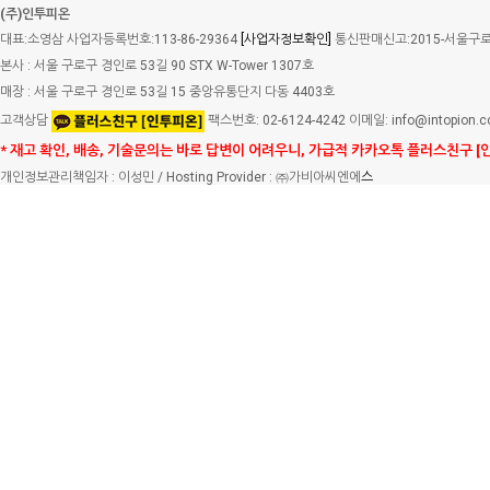
(주)인투피온
대표:소영삼 사업자등록번호:113-86-29364
[사업자정보확인]
통신판매신고:2015-서울구로-
본사 : 서울 구로구 경인로 53길 90 STX W-Tower 1307호
매장 : 서울 구로구 경인로 53길 15 중앙유통단지 다동 4403호
고객상담
팩스번호: 02-6124-4242 이메일: info@intopion.
* 재고 확인, 배송, 기술문의는 바로 답변이 어려우니, 가급적 카카오톡 플러스친구 [
개인정보관리책임자 : 이성민 / Hosting Provider : ㈜가비아씨엔에
스