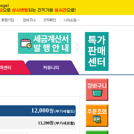
12,000
원
(부가세별도)
원
13,200
(부가세포함)