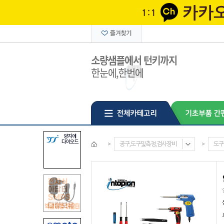
>
공구,도구및측정,검사장비
>
도구