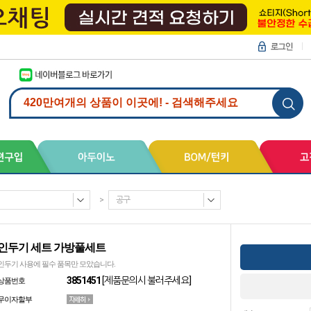
>
공구
인두기 세트 가방풀세트
인두기 사용에 필수 품목만 모았습니다.
3851451
[제품문의시 불러주세요]
상품번호
무이자할부