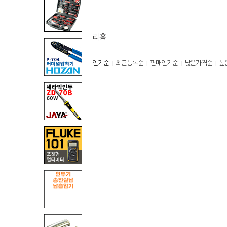
리홈
인기순
최근등록순
판매인기순
낮은가격순
높
|
|
|
|