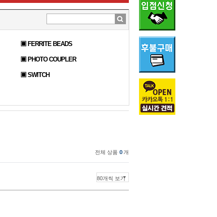
▣ FERRITE BEADS
▣ PHOTO COUPLER
▣ SWITCH
전체 상품
0
개