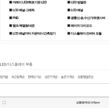
▣ 어레이 LED/회로기판 LED
▣ LED 방열판
▣ LCD 패널-그래픽
▣ LCD 패널
▣ FND
▣ 광통신-송,수신기/트랜시버
▣ 램프-백열등/네온
▣ 레이저 다이오드
▣ LCD 패널미터 카운터/시간측정기
▣ 디스플레이-인버터 모듈
LED/디스플레이 부품
인기순
최근등록순
판매인기순
낮은가격순
높은가격순
상품평많은순
|
|
|
|
|
상품명/제조사/Spec