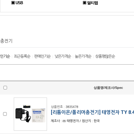
▣ USB
▣ 멀티탭
충전기
인기순
최근등록순
판매인기순
낮은가격순
높은가격순
상품평많은순
|
|
|
|
|
상품명/제조사/Spec
상품번호 : 3835478
[리튬이온/폴리머충전기] 태영전자 TY 8.4
제조사 : ㈜ 태영전자 / 원산지 : 한국