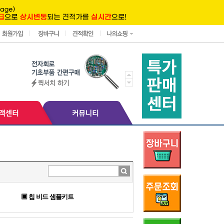
▣ 칩 비드 샘플키트