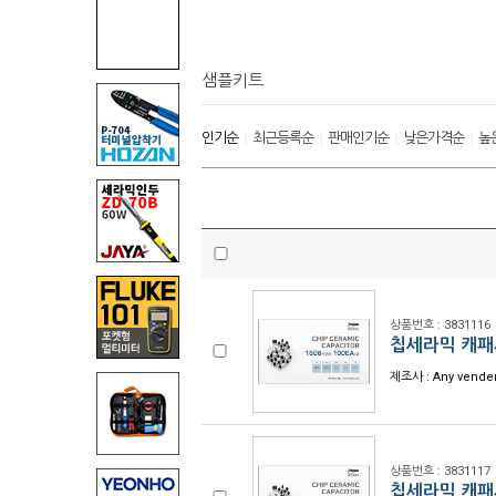
샘플키트
인기순
최근등록순
판매인기순
낮은가격순
높
|
|
|
|
상품번호 : 3831116
칩세라믹 캐패시
제조사 : Any vende
상품번호 : 3831117
칩세라믹 캐패시