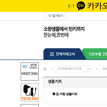
>
전자부품샘플키트,PCB
>
샘플
샘플키트
▣ 칩 저항 샘플키트