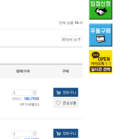
전체 상품
16
개
판매가격
구매
판매가
182,773
원
(부가세별도)