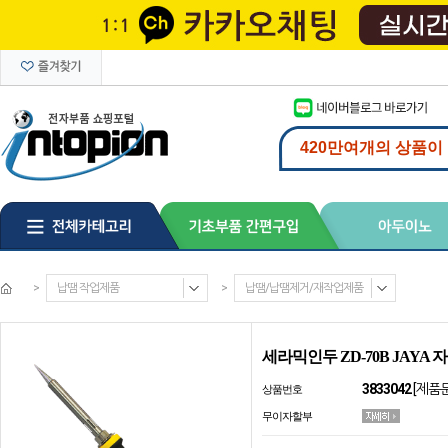
>
납땜 작업제품
>
납땜/납땜제거/재작업제품
세라믹인두 ZD-70B JAYA 
3833042
[제품
상품번호
무이자할부