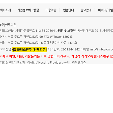
(주)인투피온
대표:소영삼 사업자등록번호:113-86-29364
[사업자정보확인]
통신판매신고:2015-서울구로-
본사 : 서울 구로구 경인로 53길 90 STX W-Tower 1307호
매장 : 서울 구로구 경인로 53길 15 중앙유통단지 다동 4403호
고객상담
팩스번호: 02-6124-4242 이메일: info@intopion.
* 재고 확인, 배송, 기술문의는 바로 답변이 어려우니, 가급적 카카오톡 플러스친구 [
개인정보관리책임자 : 이성민 / Hosting Provider : ㈜가비아씨엔에
스