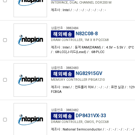
INTERFACE, DUAL CHANNEL DDR200 M
제조사 : Intel / : - / : - / : - / : - / : - / : -
상품번호 : 3882484
N82C08-8
DRAM CONTROLLER, 1M X 8 PQCC68
제조사 : Intel / : 동적 RAM(DRAM) / : 4.5V ~ 5.5V / : 0°
/ : 68-LCC(J-리드(Lead) / : 68-PLCC
상품번호 : 3882483
NG82915GV
MEMORY CONTROLLER PBGA1210
제조사 : Intel / : 컨트롤러 허브 / : - / : - / : 표면 실장 / : 121
FCBGA
상품번호 : 3882482
DP8431VX-33
DRAM CONTROLLER, CMOS, PQCC68
제조사 : National Semiconductor / : - / : - / : - / : - / : - / 