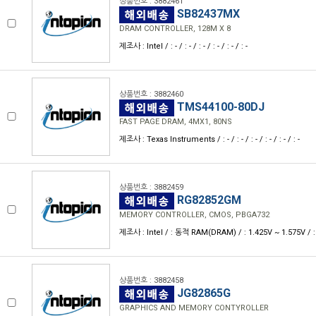
상품번호 : 3882461
SB82437MX
DRAM CONTROLLER, 128M X 8
제조사 : Intel / : - / : - / : - / : - / : - / : -
상품번호 : 3882460
TMS44100-80DJ
FAST PAGE DRAM, 4MX1, 80NS
제조사 : Texas Instruments / : - / : - / : - / : - / : - / : -
상품번호 : 3882459
RG82852GM
MEMORY CONTROLLER, CMOS, PBGA732
제조사 : Intel / : 동적 RAM(DRAM) / : 1.425V ~ 1.575V / : - / :
상품번호 : 3882458
JG82865G
GRAPHICS AND MEMORY CONTYROLLER