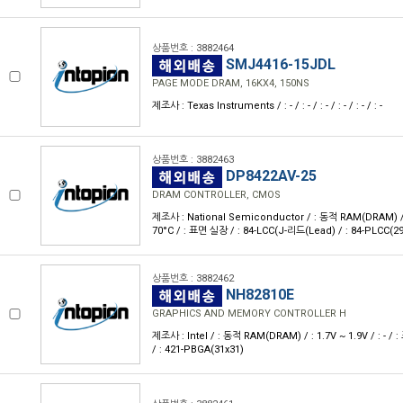
상품번호 : 3882464
SMJ4416-15JDL
PAGE MODE DRAM, 16KX4, 150NS
제조사 : Texas Instruments / : - / : - / : - / : - / : - / : -
상품번호 : 3882463
DP8422AV-25
DRAM CONTROLLER, CMOS
제조사 : National Semiconductor / : 동적 RAM(DRAM) / : 
70°C / : 표면 실장 / : 84-LCC(J-리드(Lead) / : 84-PLCC(29
상품번호 : 3882462
NH82810E
GRAPHICS AND MEMORY CONTROLLER H
제조사 : Intel / : 동적 RAM(DRAM) / : 1.7V ~ 1.9V / : - /
/ : 421-PBGA(31x31)