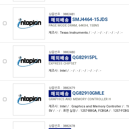
상품번호 : 3882481
SMJ4464-15JDS
PAGE MODE DRAM, 64KX4, 150NS
제조사 : Texas Instruments / : - / : - / : - / : - / : - / : -
상품번호 : 3882480
QG82915PL
EXPRESS CHIPSET
제조사 : Intel / : - / : - / : - / : - / : - / : -
상품번호 : 3882479
QG82910GMLE
GRAPHICS AND MEMORY CONTROLLER H
제조사 : Intel / : Graphics and Memory Controller / : 1V
5V / : - / : 표면 실장 / : 1257-BBGA, FCBGA / : 1257-FCB
상품번호 : 3882478