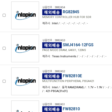
상품번호 : 3882454
RG82845
MEMORY CONTROLLER HUB FOR SDR
제조사 : Intel / : - / : - / : - / : - / : - / : -
상품번호 : 3882453
SMJ4164-12FGS
PAGE MODE DRAM, 64KX1, 120NS
제조사 : Texas Instruments / : - / : - / : - / : - / : - / : -
상품번호 : 3882452
FW82810E
MULTIFUNCTION PERIPHERAL PBGA421
제조사 : Intel / : 동적 RAM(DRAM) / : 1.7V ~ 1.9V / : - /
/ : 421-PBGA(31x31)
상품번호 : 3882451
FW82810