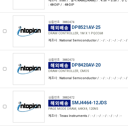
제조사 : Intel / : 동적 RAM(DRAM) / : 4.5V ~ 5.5V / : 0°C
: 48-DIP / : 48-DIP
상품번호 : 3882474
DP8521AV-25
DRAM CONTROLLER, 1M X 1 PQCC68
제조사 : National Semiconductor / : - / : - / : - / : - / : - / 
상품번호 : 3882473
DP8420AV-20
DRAM CONTROLLER, CMOS
제조사 : National Semiconductor / : - / : - / : - / : - / : - / 
상품번호 : 3882472
SMJ4464-12JDS
PAGE MODE DRAM, 64KX4, 120NS
제조사 : Texas Instruments / : - / : - / : - / : - / : - / : -