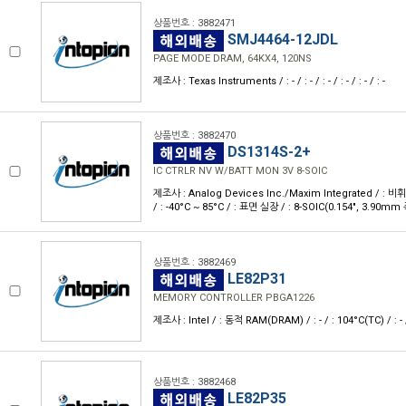
상품번호 : 3882471
SMJ4464-12JDL
PAGE MODE DRAM, 64KX4, 120NS
제조사 : Texas Instruments / : - / : - / : - / : - / : - / : -
상품번호 : 3882470
DS1314S-2+
IC CTRLR NV W/BATT MON 3V 8-SOIC
제조사 : Analog Devices Inc./Maxim Integrated / : 비휘
/ : -40°C ~ 85°C / : 표면 실장 / : 8-SOIC(0.154", 3.90mm 폭
상품번호 : 3882469
LE82P31
MEMORY CONTROLLER PBGA1226
제조사 : Intel / : 동적 RAM(DRAM) / : - / : 104°C(TC) / : - / :
상품번호 : 3882468
LE82P35