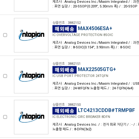
제조사 : Analog Devices Inc./Maxim Integrated / : 
: 표면 실장 / : 20-SSOP(0.209", 5.30mm 폭) / : 20-SSOP
상품번호 : 3882152
MAX4506ESA+
IC OVERVOLTAGE PROTECTION 8SOIC
제조사 : Analog Devices Inc./Maxim Integrated / : 
: 표면 실장 / : 8-SOIC(0.154", 3.90mm 폭) / : 8-SOIC
상품번호 : 3882151
MAX22505GTG+
IC USB PORT PROTECTOR 24TQFN
제조사 : Analog Devices Inc./Maxim Integrated / : 
: 표면 실장 / : 24-WFQFN 노출형 패드 / : 24-TQFN(4x4)
상품번호 : 3882150
LTC4213CDDB#TRMPBF
IC ELECTRONIC CIRC BREAKER 8DFN
제조사 : Analog Devices Inc. / : 전자 회로 차단기 / : - / 
노출형 패드 / : 8-DFN(3x2)