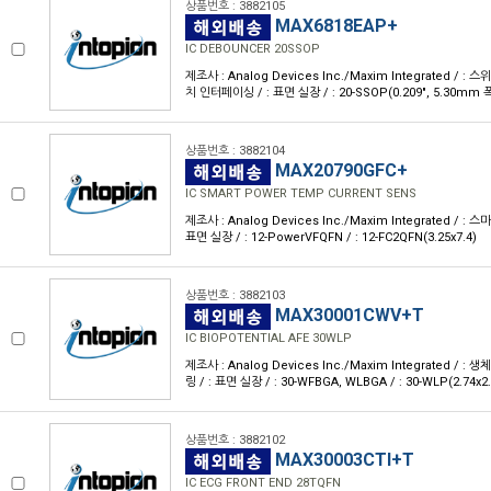
상품번호 : 3882105
MAX6818EAP+
IC DEBOUNCER 20SSOP
제조사 : Analog Devices Inc./Maxim Integrated / :
치 인터페이싱 / : 표면 실장 / : 20-SSOP(0.209", 5.30mm 폭)
상품번호 : 3882104
MAX20790GFC+
IC SMART POWER TEMP CURRENT SENS
제조사 : Analog Devices Inc./Maxim Integrated / : 스
표면 실장 / : 12-PowerVFQFN / : 12-FC2QFN(3.25x7.4)
상품번호 : 3882103
MAX30001CWV+T
IC BIOPOTENTIAL AFE 30WLP
제조사 : Analog Devices Inc./Maxim Integrated / : 
링 / : 표면 실장 / : 30-WFBGA, WLBGA / : 30-WLP(2.74x2.
상품번호 : 3882102
MAX30003CTI+T
IC ECG FRONT END 28TQFN