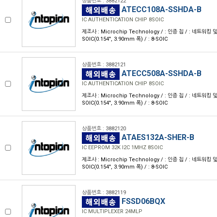
상품번호 : 3882122
ATECC108A-SSHDA-B
IC AUTHENTICATION CHIP 8SOIC
제조사 : Microchip Technology / : 인증 칩 / : 네트워킹 및 
SOIC(0.154", 3.90mm 폭) / : 8-SOIC
상품번호 : 3882121
ATECC508A-SSHDA-B
IC AUTHENTICATION CHIP 8SOIC
제조사 : Microchip Technology / : 인증 칩 / : 네트워킹 및 
SOIC(0.154", 3.90mm 폭) / : 8-SOIC
상품번호 : 3882120
ATAES132A-SHER-B
IC EEPROM 32K I2C 1MHZ 8SOIC
제조사 : Microchip Technology / : 인증 칩 / : 네트워킹 및 
SOIC(0.154", 3.90mm 폭) / : 8-SOIC
상품번호 : 3882119
FSSD06BQX
IC MULTIPLEXER 24MLP