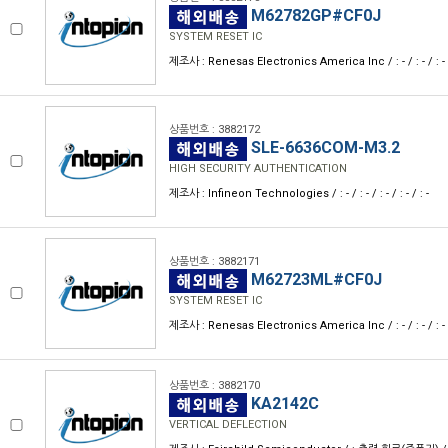
M62782GP#CF0J
SYSTEM RESET IC
제조사 : Renesas Electronics America Inc / : - / : - / : - / :
상품번호 : 3882172
SLE-6636COM-M3.2
HIGH SECURITY AUTHENTICATION
제조사 : Infineon Technologies / : - / : - / : - / : - / : -
상품번호 : 3882171
M62723ML#CF0J
SYSTEM RESET IC
제조사 : Renesas Electronics America Inc / : - / : - / : - / :
상품번호 : 3882170
KA2142C
VERTICAL DEFLECTION