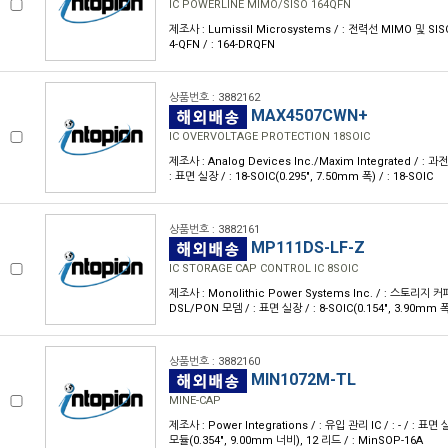
IC POWERLINE MIMO/SISO 164QFN
제조사 : Lumissil Microsystems / : 전력선 MIMO 및 SISO /
4-QFN / : 164-DRQFN
상품번호 : 3882162
MAX4507CWN+
IC OVERVOLTAGE PROTECTION 18SOIC
제조사 : Analog Devices Inc./Maxim Integrated / : 
: 표면 실장 / : 18-SOIC(0.295", 7.50mm 폭) / : 18-SOIC
상품번호 : 3882161
MP111DS-LF-Z
IC STORAGE CAP CONTROL IC 8SOIC
제조사 : Monolithic Power Systems Inc. / : 스토리지 
DSL/PON 모뎀 / : 표면 실장 / : 8-SOIC(0.154", 3.90mm 폭)
상품번호 : 3882160
MIN1072M-TL
MINE-CAP
제조사 : Power Integrations / : 유입 관리 IC / : - / : 표면
모듈(0.354", 9.00mm 너비), 12 리드 / : MinSOP-16A