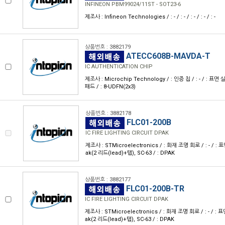
INFINEON PBM99024/11ST - SOT23-6
제조사 : Infineon Technologies / : - / : - / : - / : - / : -
상품번호 : 3882179
ATECC608B-MAVDA-T
IC AUTHENTICATION CHIP
제조사 : Microchip Technology / : 인증 칩 / : - / : 표면
패드 / : 8-UDFN(2x3)
상품번호 : 3882178
FLC01-200B
IC FIRE LIGHTING CIRCUIT DPAK
제조사 : STMicroelectronics / : 화재 조명 회로 / : - / : 표
ak(2 리드(lead)+탭), SC-63 / : DPAK
상품번호 : 3882177
FLC01-200B-TR
IC FIRE LIGHTING CIRCUIT DPAK
제조사 : STMicroelectronics / : 화재 조명 회로 / : - / : 표
ak(2 리드(lead)+탭), SC-63 / : DPAK