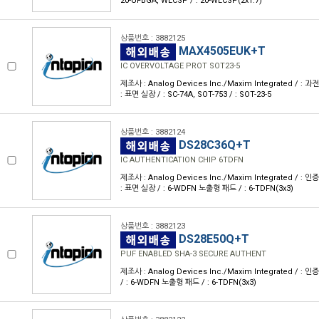
20-UFBGA, WLCSP / : 20-WLCSP(2x1.7)
상품번호 : 3882125
MAX4505EUK+T
IC OVERVOLTAGE PROT SOT23-5
제조사 : Analog Devices Inc./Maxim Integrated / : 
: 표면 실장 / : SC-74A, SOT-753 / : SOT-23-5
상품번호 : 3882124
DS28C36Q+T
IC AUTHENTICATION CHIP 6TDFN
제조사 : Analog Devices Inc./Maxim Integrated / : 
: 표면 실장 / : 6-WDFN 노출형 패드 / : 6-TDFN(3x3)
상품번호 : 3882123
DS28E50Q+T
PUF ENABLED SHA-3 SECURE AUTHENT
제조사 : Analog Devices Inc./Maxim Integrated / : 인
/ : 6-WDFN 노출형 패드 / : 6-TDFN(3x3)