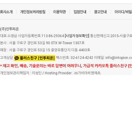
(주)인투피온
대표:소영삼 사업자등록번호:113-86-29364
[사업자정보확인]
통신판매신고:2015-서울구로-
본사 : 서울 구로구 경인로 53길 90 STX W-Tower 1307호
매장 : 서울 구로구 경인로 53길 15 중앙유통단지 다동 4403호
고객상담
팩스번호: 02-6124-4242 이메일: info@intopion.
* 재고 확인, 배송, 기술문의는 바로 답변이 어려우니, 가급적 카카오톡 플러스친구 [
개인정보관리책임자 : 이성민 / Hosting Provider : ㈜가비아씨엔에
스