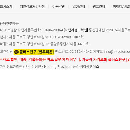
(주)인투피온
대표:소영삼 사업자등록번호:113-86-29364
[사업자정보확인]
통신판매신고:2015-서울구로-
본사 : 서울 구로구 경인로 53길 90 STX W-Tower 1307호
매장 : 서울 구로구 경인로 53길 15 중앙유통단지 다동 4403호
고객상담
팩스번호: 02-6124-4242 이메일: info@intopion.
* 재고 확인, 배송, 기술문의는 바로 답변이 어려우니, 가급적 카카오톡 플러스친구 [
개인정보관리책임자 : 이성민 / Hosting Provider : ㈜가비아씨엔에
스