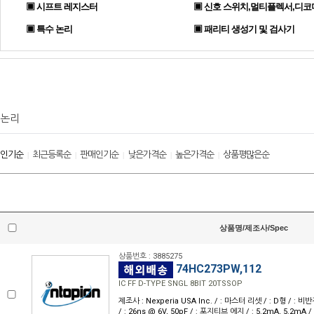
▣ 시프트 레지스터
▣ 신호 스위치,멀티플렉서,디코
▣ 특수 논리
▣ 패리티 생성기 및 검사기
논리
인기순
최근등록순
판매인기순
낮은가격순
높은가격순
상품평많은순
|
|
|
|
|
상품명/제조사/Spec
상품번호 : 3885275
74HC273PW,112
IC FF D-TYPE SNGL 8BIT 20TSSOP
제조사 : Nexperia USA Inc. / : 마스터 리셋 / : D형 / : 비반전 /
/ : 26ns @ 6V, 50pF / : 포지티브 에지 / : 5.2mA, 5.2mA / : 2