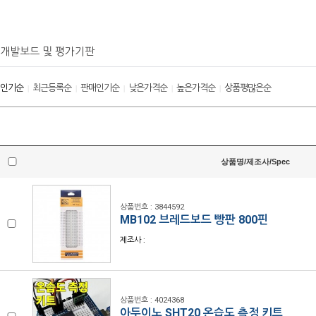
개발보드 및 평가기판
인기순
최근등록순
판매인기순
낮은가격순
높은가격순
상품평많은순
|
|
|
|
|
상품명/제조사/Spec
상품번호 : 3844592
MB102 브레드보드 빵판 800핀
제조사 :
상품번호 : 4024368
아두이노 SHT20 온습도 측정 키트