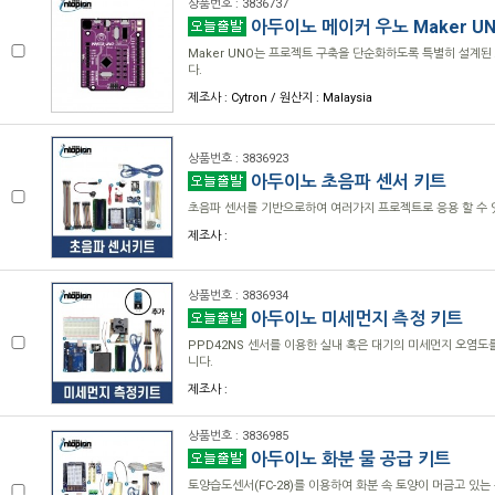
상품번호 : 3836737
아두이노 메이커 우노 Maker U
Maker UNO는 프로젝트 구축을 단순화하도록 특별히 설계된 A
다.
제조사 : Cytron / 원산지 : Malaysia
상품번호 : 3836923
아두이노 초음파 센서 키트
초음파 센서를 기반으로하여 여러가지 프로젝트로 응용 할 수 
제조사 :
상품번호 : 3836934
아두이노 미세먼지 측정 키트
PPD42NS 센서를 이용한 실내 혹은 대기의 미세먼지 오염도를
니다.
제조사 :
상품번호 : 3836985
아두이노 화분 물 공급 키트
토양습도센서(FC-28)를 이용하여 화분 속 토양이 머금고 있는