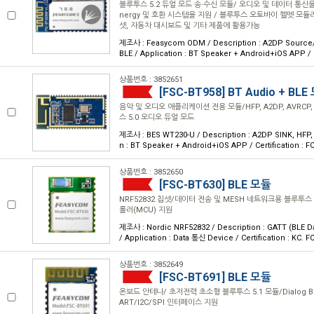
블루투스 5.2 듀얼 모드 송·수신 모듈/ 오디오 및 데이터 통신을 위
nergy 및 호환 시스템을 지원 / 블루투스 오토바이 헬멧 모듈
셋, 자동차 대시보드 및 기타 제품에 활용가능
제조사 : Feasycom ODM / Description : A2DP Source
BLE / Application : BT Speaker + Android+iOS APP / C
상품번호 : 3852651
[FSC-BT958] BT Audio + BLE
음악 및 오디오 애플리케이션 전용 모듈/HFP, A2DP, AVRCP,
스 5.0 오디오 듀얼 모드
제조사 : BES WT230-U / Description : A2DP SINK, HFP, 
n : BT Speaker + Android+iOS APP / Certification : F
상품번호 : 3852650
[FSC-BT630] BLE 모듈
NRF52832 칩셋/데이터 전송 및 MESH 네트워크용 블루투스 
롤러(MCU) 지원
제조사 : Nordic NRF52832 / Description : GATT (BLE D
/ Application : Data 통신 Device / Certification : KC. F
상품번호 : 3852649
[FSC-BT691] BLE 모듈
온보드 안테나/ 초저전력 초소형 블루투스 5.1 모듈/Dialog BLE
ART/I2C/SPI 인터페이스 지원