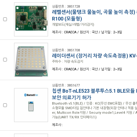
상품번호 : 3851728
레벨센서(물탱크 물높이, 곡물 높이 측정) 
R100 (모듈형)
개발보드(재실/레벨/거리감지)
제조사 : CRAECA / 원산지 : 국산 / 납기일 : 2~3일
상품번호 : 3851708
레이더센서 (장거리 차량 속도측정용) KV-
주파수 : 차량 속도감지
제조사 : CRAECA / 원산지 : 국산 / 납기일 : 2~3일
상품번호 : 3851677
칩센 BoT-nLE523 블루투스5.1 BLE모듈
보안 의료기기 허가
Bluetooth v5.1(BLE) / 인증 : KC(무선 EMC포함) / 무선 출
소형모듈 SMD타입 칩안테나 기본 내장형(외장 안테나 적용 설계 가능
er, Multicon Role지원 / Securiy mode1,Level4 지원
가능(UART TX/RX 인터페이스)
제조사 :