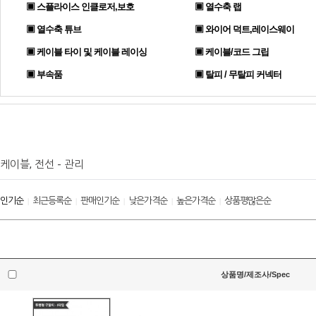
▣ 스플라이스 인클로저,보호
▣ 열수축 랩
▣ 열수축 튜브
▣ 와이어 덕트,레이스웨이
▣ 케이블 타이 및 케이블 레이싱
▣ 케이블/코드 그립
▣ 부속품
▣ 탈피 / 무탈피 커넥터
케이블, 전선 - 관리
인기순
최근등록순
판매인기순
낮은가격순
높은가격순
상품평많은순
|
|
|
|
|
상품명/제조사/Spec