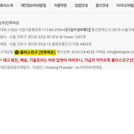
(주)인투피온
대표:소영삼 사업자등록번호:113-86-29364
[사업자정보확인]
통신판매신고:2015-서울구로-
본사 : 서울 구로구 경인로 53길 90 STX W-Tower 1307호
매장 : 서울 구로구 경인로 53길 15 중앙유통단지 다동 4403호
고객상담
팩스번호: 02-6124-4242 이메일: info@intopion.
* 재고 확인, 배송, 기술문의는 바로 답변이 어려우니, 가급적 카카오톡 플러스친구 [
개인정보관리책임자 : 이성민 / Hosting Provider : ㈜가비아씨엔에
스