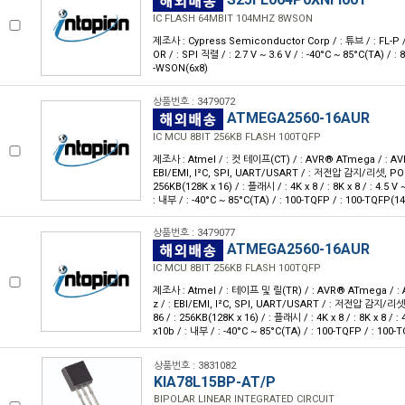
IC FLASH 64MBIT 104MHZ 8WSON
제조사 : Cypress Semiconductor Corp / : 튜브 / : FL-P /
OR / : SPI 직렬 / : 2.7 V ~ 3.6 V / : -40°C ~ 85°C(TA) 
-WSON(6x8)
상품번호 : 3479072
ATMEGA2560-16AUR
IC MCU 8BIT 256KB FLASH 100TQFP
제조사 : Atmel / : 컷 테이프(CT) / : AVR® ATmega / : AVR 
EBI/EMI, I²C, SPI, UART/USART / : 저전압 감지/리셋, POR
256KB(128K x 16) / : 플래시 / : 4K x 8 / : 8K x 8 / : 4.5 V 
: 내부 / : -40°C ~ 85°C(TA) / : 100-TQFP / : 100-TQFP(1
상품번호 : 3479077
ATMEGA2560-16AUR
IC MCU 8BIT 256KB FLASH 100TQFP
제조사 : Atmel / : 테이프 및 릴(TR) / : AVR® ATmega / : A
z / : EBI/EMI, I²C, SPI, UART/USART / : 저전압 감지/리셋
86 / : 256KB(128K x 16) / : 플래시 / : 4K x 8 / : 8K x 8 / : 
x10b / : 내부 / : -40°C ~ 85°C(TA) / : 100-TQFP / : 100-
상품번호 : 3831082
KIA78L15BP-AT/P
BIPOLAR LINEAR INTEGRATED CIRCUIT