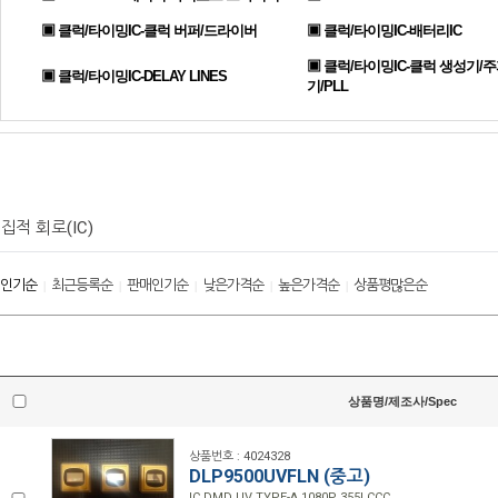
▣ 클럭/타이밍IC-클럭 버퍼/드라이버
▣ 클럭/타이밍IC-배터리IC
▣ 클럭/타이밍IC-클럭 생성기/
▣ 클럭/타이밍IC-DELAY LINES
기/PLL
집적 회로(IC)
인기순
최근등록순
판매인기순
낮은가격순
높은가격순
상품평많은순
|
|
|
|
|
상품명/제조사/Spec
상품번호 : 4024328
DLP9500UVFLN (중고)
IC DMD UV TYPE-A 1080P 355LCCC