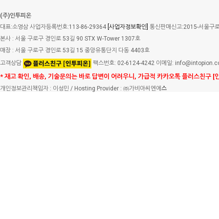
(주)인투피온
대표:소영삼 사업자등록번호:113-86-29364
[사업자정보확인]
통신판매신고:2015-서울구로-
본사 : 서울 구로구 경인로 53길 90 STX W-Tower 1307호
매장 : 서울 구로구 경인로 53길 15 중앙유통단지 다동 4403호
고객상담
팩스번호: 02-6124-4242 이메일: info@intopion.
* 재고 확인, 배송, 기술문의는 바로 답변이 어려우니, 가급적 카카오톡 플러스친구 [
개인정보관리책임자 : 이성민 / Hosting Provider : ㈜가비아씨엔에
스