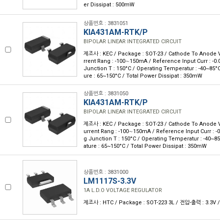
er Dissipat : 500mW
상품번호 : 3831051
KIA431AM-RTK/P
BIPOLAR LINEAR INTEGRATED CIRCUIT
제조사 : KEC / Package : SOT-23 / Cathode To Anode V
rrent Rang : -100∼150mA / Reference Input Curr : -0
Junction T : 150°C / Operating Temperatur : -40~85°
ure : 65~150°C / Total Power Dissipat : 350mW
상품번호 : 3831050
KIA431AM-RTK/P
BIPOLAR LINEAR INTEGRATED CIRCUIT
제조사 : KEC / Package : SOT-23 / Cathode To Anode V
urrent Rang : -100∼150mA / Reference Input Curr : -
g Junction T : 150°C / Operating Temperatur : -40~8
ature : 65~150°C / Total Power Dissipat : 350mW
상품번호 : 3831000
LM1117S-3.3V
1A L.D.O VOLTAGE REGULATOR
제조사 : HTC / Package : SOT-223 3L / 전압-출력 : 3.3V / 