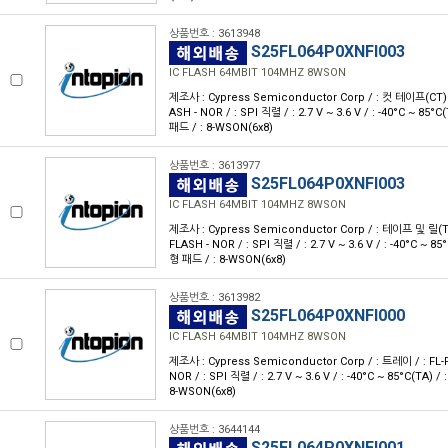
상품번호 : 3613948
S25FL064P0XNFI003
IC FLASH 64MBIT 104MHZ 8WSON
제조사 : Cypress Semiconductor Corp / : 컷 테이프(CT) / 
ASH - NOR / : SPI 직렬 / : 2.7 V ~ 3.6 V / : -40°C ~ 85
패드 / : 8-WSON(6x8)
상품번호 : 3613977
S25FL064P0XNFI003
IC FLASH 64MBIT 104MHZ 8WSON
제조사 : Cypress Semiconductor Corp / : 테이프 및 릴(TR) 
FLASH - NOR / : SPI 직렬 / : 2.7 V ~ 3.6 V / : -40°C ~ 
형 패드 / : 8-WSON(6x8)
상품번호 : 3613982
S25FL064P0XNFI000
IC FLASH 64MBIT 104MHZ 8WSON
제조사 : Cypress Semiconductor Corp / : 트레이 / : FL-P
NOR / : SPI 직렬 / : 2.7 V ~ 3.6 V / : -40°C ~ 85°C(TA)
8-WSON(6x8)
상품번호 : 3644144
S25FL064P0XNFI001