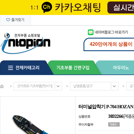
>
전자회로 기초부품(퀵서치)
>
납땜용품/공구
>
공
터미널압착기 P-704 HOZAN
3832266
[제품
상품번호
무이자할부