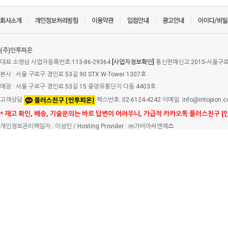
(주)인투피온
대표:소영삼 사업자등록번호:113-86-29364
[사업자정보확인]
통신판매신고:2015-서울구로-
본사 : 서울 구로구 경인로 53길 90 STX W-Tower 1307호
매장 : 서울 구로구 경인로 53길 15 중앙유통단지 다동 4403호
고객상담
팩스번호: 02-6124-4242 이메일: info@intopion.
* 재고 확인, 배송, 기술문의는 바로 답변이 어려우니, 가급적 카카오톡 플러스친구 [
개인정보관리책임자 : 이성민 / Hosting Provider : ㈜가비아씨엔에
스