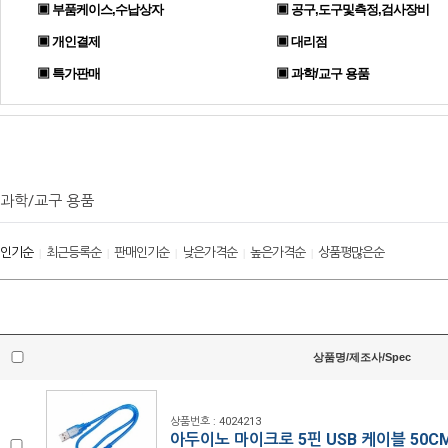
▣ 부품케이스,수납상자
▣ 공구,도구및측정,검사장비
▣ 개인결제
▣ 대리점
▣ 특가판매
▣ 과학/교구 용품
과학/교구 용품
인기순
최근등록순
판매인기순
낮은가격순
높은가격순
상품평많은순
|
|
|
|
|
상품명/제조사/Spec
상품번호 : 4024213
아두이노 마이크로 5핀 USB 케이블 50C