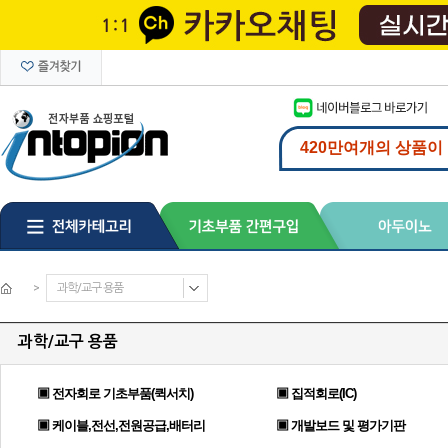
>
과학/교구 용품
과학/교구 용품
▣ 전자회로 기초부품(퀵서치)
▣ 집적회로(IC)
▣ 케이블,전선,전원공급,배터리
▣ 개발보드 및 평가기판