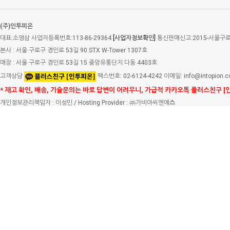
(주)인투피온
대표:소영삼 사업자등록번호:113-86-29364
[사업자정보확인]
통신판매신고:2015-서울구로-
본사 : 서울 구로구 경인로 53길 90 STX W-Tower 1307호
매장 : 서울 구로구 경인로 53길 15 중앙유통단지 다동 4403호
고객상담
팩스번호: 02-6124-4242 이메일: info@intopion.
* 재고 확인, 배송, 기술문의는 바로 답변이 어려우니, 가급적 카카오톡 플러스친구 [
개인정보관리책임자 : 이성민 / Hosting Provider : ㈜가비아씨엔에
스