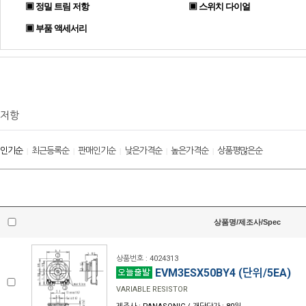
▣ 정밀 트림 저항
▣ 스위치 다이얼
▣ 부품 액세서리
저항
인기순
최근등록순
판매인기순
낮은가격순
높은가격순
상품평많은순
|
|
|
|
|
상품명/제조사/Spec
상품번호 : 4024313
EVM3ESX50BY4 (단위/5EA)
VARIABLE RESISTOR