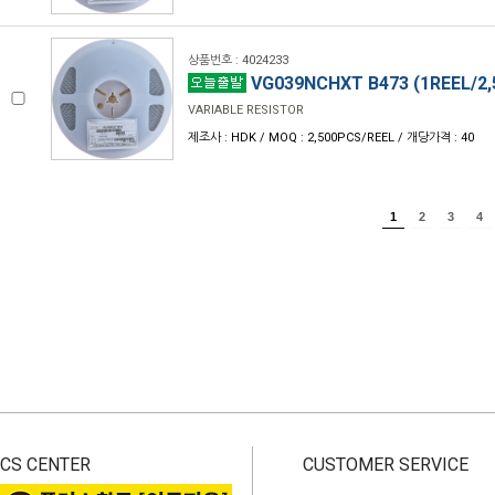
상품번호 : 4024233
VG039NCHXT B473 (1REEL/2,
VARIABLE RESISTOR
제조사 : HDK / MOQ : 2,500PCS/REEL / 개당가격 : 40
1
2
3
4
CS CENTER
CUSTOMER SERVICE