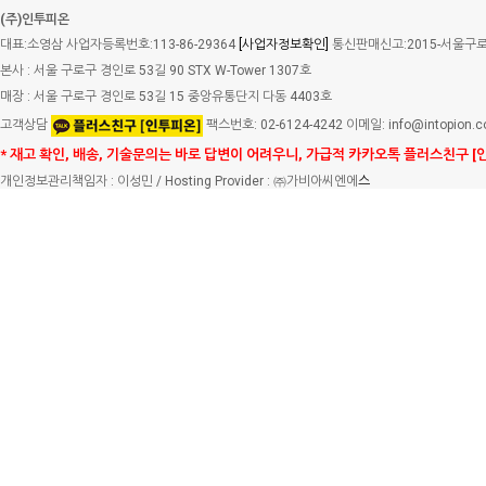
(주)인투피온
대표:소영삼 사업자등록번호:113-86-29364
[사업자정보확인]
통신판매신고:2015-서울구로-
본사 : 서울 구로구 경인로 53길 90 STX W-Tower 1307호
매장 : 서울 구로구 경인로 53길 15 중앙유통단지 다동 4403호
고객상담
팩스번호: 02-6124-4242 이메일: info@intopion.
* 재고 확인, 배송, 기술문의는 바로 답변이 어려우니, 가급적 카카오톡 플러스친구 [
개인정보관리책임자 : 이성민 / Hosting Provider : ㈜가비아씨엔에
스