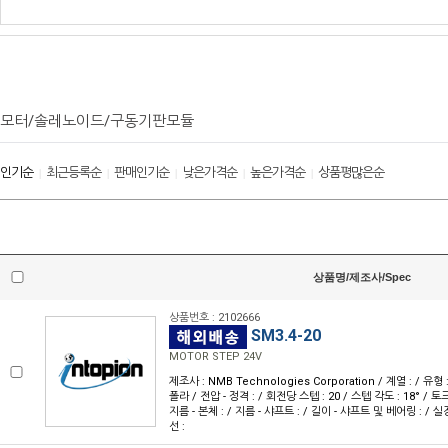
모터/솔레노이드/구동기판모듈
인기순
최근등록순
판매인기순
낮은가격순
높은가격순
상품평많은순
|
|
|
|
|
상품명/제조사/Spec
상품번호 : 2102666
SM3.4-20
MOTOR STEP 24V
제조사 : NMB Technologies Corporation / 계열 : / 유형
폴라 / 전압 - 정격 : / 회전당 스텝 : 20 / 스텝 각도 : 18° / 토크
지름 - 본체 : / 지름 - 샤프트 : / 길이 - 샤프트 및 베어링 : / 실
선 :