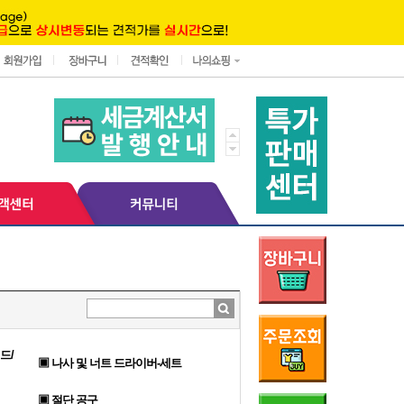
드/
▣ 나사 및 너트 드라이버-세트
▣ 절단 공구