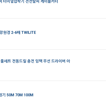
 터미널압착기 전선탈피 케이블커터
원경 2-6배 TWILITE
 풀세트 전동드릴 충전 임팩 무선 드라이버 아
 50M 70M 100M