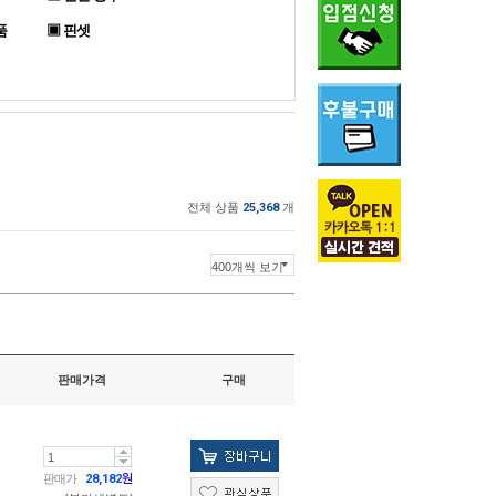
품
▣ 핀셋
전체 상품
25,368
개
판매가격
구매
판매가
28,182
원