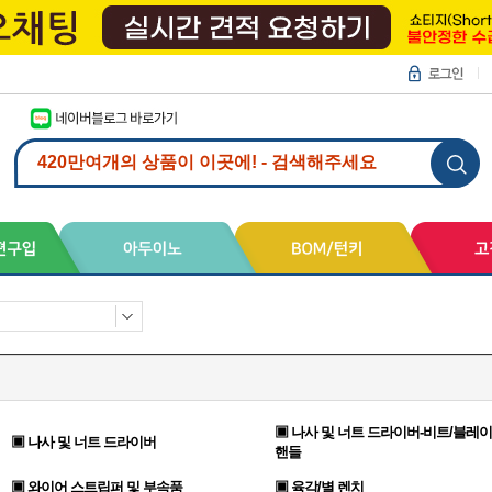
▣ 나사 및 너트 드라이버-비트/블레이
▣ 나사 및 너트 드라이버
핸들
▣ 와이어 스트립퍼 및 부속품
▣ 육각/별 렌치