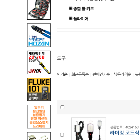
▣ 종합 툴 키트
▣ 플라이어
도구
인기순
최근등록순
판매인기순
낮은가격순
높
|
|
|
|
상품번호 : 4024163
라이킹 코드식