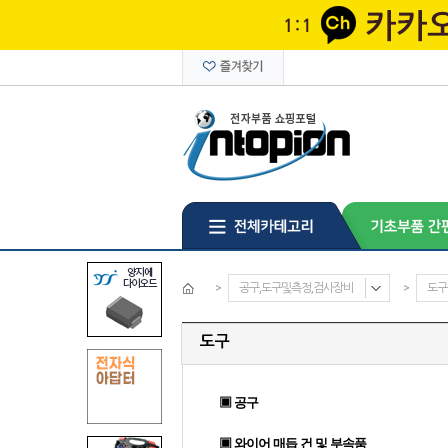
>
공구,도구및측정,검사장비
>
도구
도구
▣ 공구
▣ 와이어 매듭 건 및 부속품