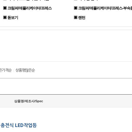
▣ 크림퍼/애플리케이터/프레스
▣ 크림퍼/애플리케이터/프레스-부속
▣ 돋보기
▣ 랜턴
은가격순
상품평많은순
|
상품명/제조사/Spec
 충전식 LED작업등