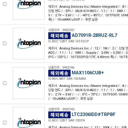
제조사 : Analog Devices Inc./Maxim Integrated / : 8 / :
단일 엔드 / : SPI / : MUX-S/H-ADC / : 1:1 / : 1 / : SAR / 
V / : 2.7V ~ 3.6V / : - / : -40°C ~ 85°C / : 10-TFSOP, 
폭) / : 10-uMAX/uSOP / : 표면 실장
상품번호 : 3902747
AD7091R-2BRUZ-RL7
IC ADC 12BIT SAR 16TSSOP
제조사 : Analog Devices Inc. / : 12 / : 1M / : 2 / : 단일 엔
ADC / : 1:1 / : 1 / : SAR / : Supply / : 2.09V ~ 5.25V / : 2.
0°C ~ 125°C / : 16-TSSOP(0.173", 4.40mm 폭) / : 16-
상품번호 : 3902746
MAX1106CUB+
IC ADC 8BIT SAR 10UMAX
제조사 : Analog Devices Inc./Maxim Integrated / : 8 / :
단일 엔드 / : SPI / : MUX-S/H-ADC / : 1:1 / : 1 / : SAR / 
V / : 2.7V ~ 3.6V / : - / : 0°C ~ 70°C / : 10-TFSOP, 10
/ : 10-uMAX/uSOP / : 표면 실장
상품번호 : 3902745
LTC2306IDD#TRPBF
IC ADC 12BIT SAR 10DFN
제조사 : Analog Devices Inc. / : 12 / : 500k / : 2 / : 차