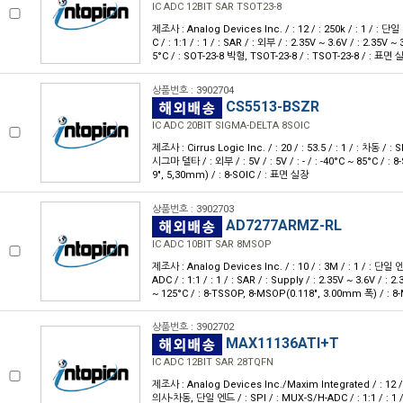
IC ADC 12BIT SAR TSOT23-8
제조사 : Analog Devices Inc. / : 12 / : 250k / : 1 / : 단일
C / : 1:1 / : 1 / : SAR / : 외부 / : 2.35V ~ 3.6V / : 2.35V ~ 3
5°C / : SOT-23-8 박형, TSOT-23-8 / : TSOT-23-8 / : 표면
상품번호 : 3902704
CS5513-BSZR
IC ADC 20BIT SIGMA-DELTA 8SOIC
제조사 : Cirrus Logic Inc. / : 20 / : 53.5 / : 1 / : 차동 / : SPI 
시그마 델타 / : 외부 / : 5V / : 5V / : - / : -40°C ~ 85°C / : 
9", 5,30mm) / : 8-SOIC / : 표면 실장
상품번호 : 3902703
AD7277ARMZ-RL
IC ADC 10BIT SAR 8MSOP
제조사 : Analog Devices Inc. / : 10 / : 3M / : 1 / : 단일 엔
ADC / : 1:1 / : 1 / : SAR / : Supply / : 2.35V ~ 3.6V / : 2.3
~ 125°C / : 8-TSSOP, 8-MSOP(0.118", 3.00mm 폭) / :
상품번호 : 3902702
MAX11136ATI+T
IC ADC 12BIT SAR 28TQFN
제조사 : Analog Devices Inc./Maxim Integrated / : 12 / : 
의사-차동, 단일 엔드 / : SPI / : MUX-S/H-ADC / : 1:1 / : 1 / 