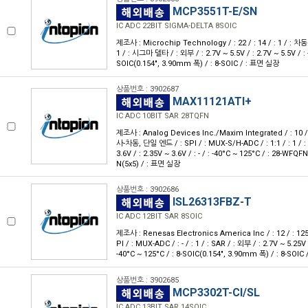
MCP3551T-E/SN
IC ADC 22BIT SIGMA-DELTA 8SOIC
제조사 : Microchip Technology / : 22 / : 14 / : 1 / : 차동 / :
1 / : 시그마 델타 / : 외부 / : 2.7V ~ 5.5V / : 2.7V ~ 5.5V / : - 
SOIC(0.154", 3.90mm 폭) / : 8-SOIC / : 표면 실장
상품번호 : 3902687
MAX11121ATI+
IC ADC 10BIT SAR 28TQFN
제조사 : Analog Devices Inc./Maxim Integrated / : 10 / :
사-차동, 단일 엔드 / : SPI / : MUX-S/H-ADC / : 1:1 / : 1 / : 
3.6V / : 2.35V ~ 3.6V / : - / : -40°C ~ 125°C / : 28-W
N(5x5) / : 표면 실장
상품번호 : 3902686
ISL26313FBZ-T
IC ADC 12BIT SAR 8SOIC
제조사 : Renesas Electronics America Inc / : 12 / : 125k
PI / : MUX-ADC / : - / : 1 / : SAR / : 외부 / : 2.7V ~ 5.25V /
-40°C ~ 125°C / : 8-SOIC(0.154", 3.90mm 폭) / : 8-SOI
상품번호 : 3902685
MCP3302T-CI/SL
IC ADC 13BIT SAR 14SOIC