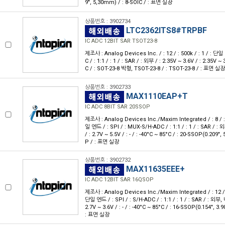
9", 5,30mm) / : 8-SOIC / : 표면 실장
상품번호 : 3902734
LTC2362ITS8#TRPBF
IC ADC 12BIT SAR TSOT23-8
제조사 : Analog Devices Inc. / : 12 / : 500k / : 1 / : 단일
C / : 1:1 / : 1 / : SAR / : 외부 / : 2.35V ~ 3.6V / : 2.35V ~ 3
C / : SOT-23-8 박형, TSOT-23-8 / : TSOT-23-8 / : 표면 실장
상품번호 : 3902733
MAX1110EAP+T
IC ADC 8BIT SAR 20SSOP
제조사 : Analog Devices Inc./Maxim Integrated / : 8 / : 
일 엔드 / : SPI / : MUX-S/H-ADC / : 1:1 / : 1 / : SAR / : 
/ : 2.7V ~ 5.5V / : - / : -40°C ~ 85°C / : 20-SSOP(0.209
P / : 표면 실장
상품번호 : 3902732
MAX11635EEE+
IC ADC 12BIT SAR 16QSOP
제조사 : Analog Devices Inc./Maxim Integrated / : 12 / : 
단일 엔드 / : SPI / : S/H-ADC / : 1:1 / : 1 / : SAR / : 외부, 
2.7V ~ 3.6V / : - / : -40°C ~ 85°C / : 16-SSOP(0.154", 
: 표면 실장