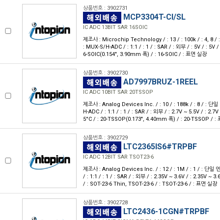
상품번호 : 3902731
MCP3304T-CI/SL
IC ADC 13BIT SAR 16SOIC
제조사 : Microchip Technology / : 13 / : 100k / : 4, 8 /
: MUX-S/H-ADC / : 1:1 / : 1 / : SAR / : 외부 / : 5V / : 5V / :
6-SOIC(0.154", 3.90mm 폭) / : 16-SOIC / : 표면 실장
상품번호 : 3902730
AD7997BRUZ-1REEL
IC ADC 10BIT SAR 20TSSOP
제조사 : Analog Devices Inc. / : 10 / : 188k / : 8 / : 단일
H-ADC / : 1:1 / : 1 / : SAR / : 외부 / : 2.7V ~ 5.5V / : 2.7V 
5°C / : 20-TSSOP(0.173", 4.40mm 폭) / : 20-TSSOP / 
상품번호 : 3902729
LTC2365IS6#TRPBF
IC ADC 12BIT SAR TSOT23-6
제조사 : Analog Devices Inc. / : 12 / : 1M / : 1 / : 단일 엔
/ : 1:1 / : 1 / : SAR / : 외부 / : 2.35V ~ 3.6V / : 2.35V ~ 3.6
/ : SOT-23-6 Thin, TSOT-23-6 / : TSOT-23-6 / : 표면 실장
상품번호 : 3902728
LTC2436-1CGN#TRPBF