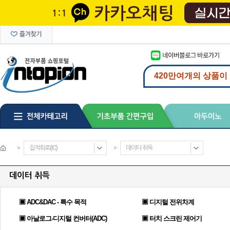
>
집적회로(IC)
>
데이터 취득
데이터 취득
▣ ADC&DAC - 특수 목적
▣ 디지털 전위차계
▣ 아날로그-디지털 컨버터(ADC)
▣ 터치 스크린 제어기