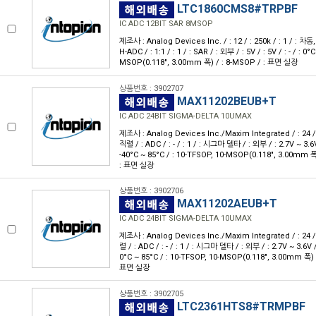
LTC1860CMS8#TRPBF
IC ADC 12BIT SAR 8MSOP
제조사 : Analog Devices Inc. / : 12 / : 250k / : 1 / : 차동
H-ADC / : 1:1 / : 1 / : SAR / : 외부 / : 5V / : 5V / : - / : 0
MSOP(0.118", 3.00mm 폭) / : 8-MSOP / : 표면 실장
상품번호 : 3902707
MAX11202BEUB+T
IC ADC 24BIT SIGMA-DELTA 10UMAX
제조사 : Analog Devices Inc./Maxim Integrated / : 24 / : 
직렬 / : ADC / : - / : 1 / : 시그마 델타 / : 외부 / : 2.7V ~ 3.6V /
-40°C ~ 85°C / : 10-TFSOP, 10-MSOP(0.118", 3.00mm 
: 표면 실장
상품번호 : 3902706
MAX11202AEUB+T
IC ADC 24BIT SIGMA-DELTA 10UMAX
제조사 : Analog Devices Inc./Maxim Integrated / : 24 / :
렬 / : ADC / : - / : 1 / : 시그마 델타 / : 외부 / : 2.7V ~ 3.6V / :
0°C ~ 85°C / : 10-TFSOP, 10-MSOP(0.118", 3.00mm 폭) 
표면 실장
상품번호 : 3902705
LTC2361HTS8#TRMPBF