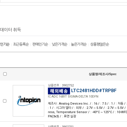
데이터 취득
인기순
최근등록순
판매인기순
낮은가격순
높은가격순
상품평많은순
|
|
|
|
|
상품명/제조사/Spec
상품번호 : 3902752
LTC2481HDD#TRPBF
IC ADC 16BIT SIGMA-DELTA 10DFN
제조사 : Analog Devices Inc. / : 16 / : 7.5 / : 1 / : 차동 / :
: 1 / : 시그마 델타 / : 외부 / : 2.7V ~ 5.5V / : 2.7V ~ 5.5V 
ress, Temperature Sensor / : -40°C ~ 125°C / : 10-
FN(3x3) / : 표면 실장
상품번호 : 3902751