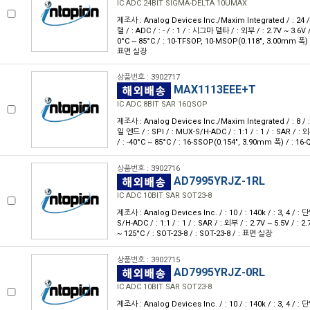
IC ADC 24BIT SIGMA-DELTA 10UMAX
제조사 : Analog Devices Inc./Maxim Integrated / : 24 / :
렬 / : ADC / : - / : 1 / : 시그마 델타 / : 외부 / : 2.7V ~ 3.6V / :
0°C ~ 85°C / : 10-TFSOP, 10-MSOP(0.118", 3.00mm 폭) 
표면 실장
상품번호 : 3902717
MAX1113EEE+T
IC ADC 8BIT SAR 16QSOP
제조사 : Analog Devices Inc./Maxim Integrated / : 8 / : 
일 엔드 / : SPI / : MUX-S/H-ADC / : 1:1 / : 1 / : SAR / : 외부
/ : -40°C ~ 85°C / : 16-SSOP(0.154", 3.90mm 폭) / : 1
상품번호 : 3902716
AD7995YRJZ-1RL
IC ADC 10BIT SAR SOT23-8
제조사 : Analog Devices Inc. / : 10 / : 140k / : 3, 4 / : 
S/H-ADC / : 1:1 / : 1 / : SAR / : 외부 / : 2.7V ~ 5.5V / : 2.7
~ 125°C / : SOT-23-8 / : SOT-23-8 / : 표면 실장
상품번호 : 3902715
AD7995YRJZ-0RL
IC ADC 10BIT SAR SOT23-8
제조사 : Analog Devices Inc. / : 10 / : 140k / : 3, 4 / : 