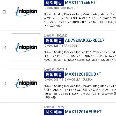
MAX1111EEE+T
IC ADC 8BIT SAR 16QSOP
제조사 : Analog Devices Inc./Maxim Integrated / : 8 / : 
일 엔드 / : SPI / : MUX-S/H-ADC / : 1:1 / : 1 / : SAR / : 
/ : 2.7V ~ 5.5V / : - / : -40°C ~ 85°C / : 16-SSOP(0.154
P / : 표면 실장
상품번호 : 3902720
AD7920AKSZ-REEL7
IC ADC 12BIT SAR SC70-6
제조사 : Analog Devices Inc. / : 12 / : 250k / : 1 / : 단일
H-ADC / : 1:1 / : 1 / : SAR / : Supply / : 2.35V ~ 5.25V / : 
40°C ~ 85°C / : 6-TSSOP, SC-88, SOT-363 / : SC-70-6 /
상품번호 : 3902719
MAX11201BEUB+T
IC ADC 24BIT SIGMA-DELTA 10UMAX
제조사 : Analog Devices Inc./Maxim Integrated / : 24 / : 
직렬 / : ADC / : - / : 1 / : 시그마 델타 / : 외부 / : 2.7V ~ 3.6V /
-40°C ~ 85°C / : 10-TFSOP, 10-MSOP(0.118", 3.00mm 
: 표면 실장
상품번호 : 3902718
MAX11201AEUB+T