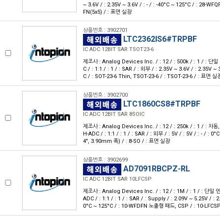
~ 3.6V / : 2.35V ~ 3.6V / : - / : -40°C ~ 125°C / : 28
FN(5x5) / : 표면 실장
상품번호 : 3902701
LTC2362IS6#TRPBF
IC ADC 12BIT SAR TSOT23-6
제조사 : Analog Devices Inc. / : 12 / : 500k / : 1 / : 단일
C / : 1:1 / : 1 / : SAR / : 외부 / : 2.35V ~ 3.6V / : 2.35V ~ 3
C / : SOT-23-6 Thin, TSOT-23-6 / : TSOT-23-6 / : 표면 실
상품번호 : 3902700
LTC1860CS8#TRPBF
IC ADC 12BIT SAR 8SOIC
제조사 : Analog Devices Inc. / : 12 / : 250k / : 1 / : 차동
H-ADC / : 1:1 / : 1 / : SAR / : 외부 / : 5V / : 5V / : - / : 0
4", 3.90mm 폭) / : 8-SO / : 표면 실장
상품번호 : 3902699
AD7091RBCPZ-RL
IC ADC 12BIT SAR 10LFCSP
제조사 : Analog Devices Inc. / : 12 / : 1M / : 1 / : 단일 엔
ADC / : 1:1 / : 1 / : SAR / : Supply / : 2.09V ~ 5.25V / : 2.
0°C ~ 125°C / : 10-WFDFN 노출형 패드, CSP / : 10-LFCS