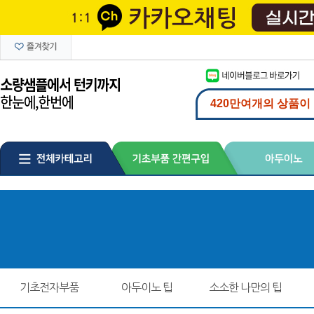
기초전자부품
아두이노 팁
소소한 나만의 팁