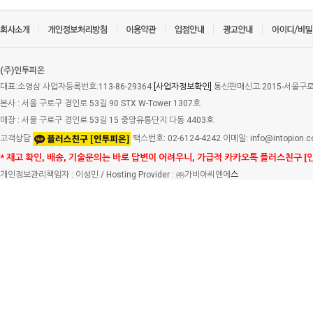
(주)인투피온
대표:소영삼 사업자등록번호:113-86-29364
[사업자정보확인]
통신판매신고:2015-서울구로-
본사 : 서울 구로구 경인로 53길 90 STX W-Tower 1307호
매장 : 서울 구로구 경인로 53길 15 중앙유통단지 다동 4403호
고객상담
팩스번호: 02-6124-4242 이메일: info@intopion.
* 재고 확인, 배송, 기술문의는 바로 답변이 어려우니, 가급적 카카오톡 플러스친구 [
개인정보관리책임자 : 이성민 / Hosting Provider : ㈜가비아씨엔에
스