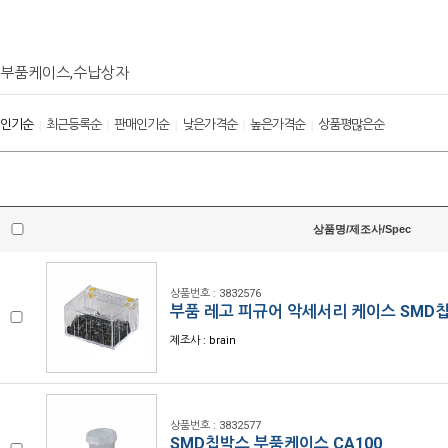
부품케이스,수납상자
인기순
최근등록순
판매인기순
낮은가격순
높은가격순
상품평많은순
|
|
|
|
|
상품명/제조사/Spec
상품번호 : 3832576
부품 레고 피규어 악세서리 케이스 SMD칩
제조사 : brain
상품번호 : 3832577
SMD칩박스 부품케이스 CA100