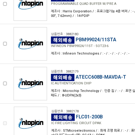
PROGRAMMABLE QUAD BUFFER W/PRE A
제조사 : Harris Corporation / : 프로그램가능 4중 버퍼 / : - /
00", 7.62mm) / : 14-PDIP
상품번호 : 3882180
PBM99024/11STA
INFINEON PBM99024/11ST - SOT23-6
제조사 : Infineon Technologies / : - / : - / : - / : - / : -
상품번호 : 3882179
ATECC608B-MAVDA-T
IC AUTHENTICATION CHIP
제조사 : Microchip Technology / : 인증 칩 / : - / : 표면
패드 / : 8-UDFN(2x3)
상품번호 : 3882178
FLC01-200B
IC FIRE LIGHTING CIRCUIT DPAK
제조사 : STMicroelectronics / : 화재 조명 회로 / : - / : 표