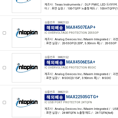
제조사 : Texas Instruments / : DLP PMIC, LED 드라이버
터 / : 표면 실장 / : 100-TQFP 노출형 패드 / : 100-HTQFP(1
상품번호 : 3882153
MAX4507EAP+
IC OVERVOLTAGE PROTECTION 20SSOP
제조사 : Analog Devices Inc./Maxim Integrated / : 
: 표면 실장 / : 20-SSOP(0.209", 5.30mm 폭) / : 20-SSOP
상품번호 : 3882152
MAX4506ESA+
IC OVERVOLTAGE PROTECTION 8SOIC
제조사 : Analog Devices Inc./Maxim Integrated / : 
: 표면 실장 / : 8-SOIC(0.154", 3.90mm 폭) / : 8-SOIC
상품번호 : 3882151
MAX22505GTG+
IC USB PORT PROTECTOR 24TQFN
제조사 : Analog Devices Inc./Maxim Integrated / : 
: 표면 실장 / : 24-WFQFN 노출형 패드 / : 24-TQFN(4x4)