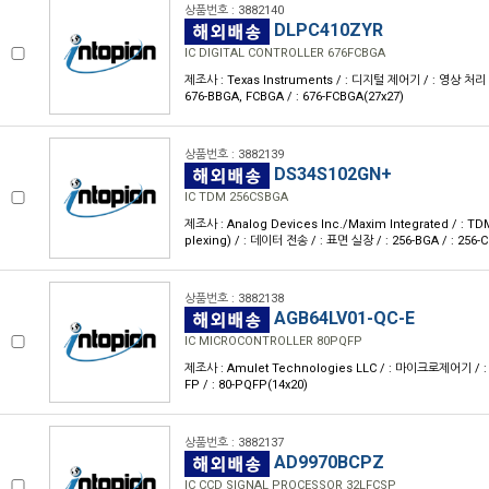
상품번호 : 3882140
DLPC410ZYR
IC DIGITAL CONTROLLER 676FCBGA
제조사 : Texas Instruments / : 디지털 제어기 / : 영상 처리 
676-BBGA, FCBGA / : 676-FCBGA(27x27)
상품번호 : 3882139
DS34S102GN+
IC TDM 256CSBGA
제조사 : Analog Devices Inc./Maxim Integrated / : TDM
plexing) / : 데이터 전송 / : 표면 실장 / : 256-BGA / : 256-
상품번호 : 3882138
AGB64LV01-QC-E
IC MICROCONTROLLER 80PQFP
제조사 : Amulet Technologies LLC / : 마이크로제어기 / : -
FP / : 80-PQFP(14x20)
상품번호 : 3882137
AD9970BCPZ
IC CCD SIGNAL PROCESSOR 32LFCSP