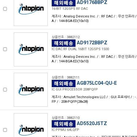
AD9176BBPZ
16-BIT 12GSPS RF DAC
제조사 : Analog Devices Inc. / : RF DAC / : 무선 인프라 /
A / : 144-BGA-ED(10x10)
상품번호 : 3882112
AD9172BBPZ
IC DAC RF DUAL 16BIT 12GSPS 1500
제조사 : Analog Devices Inc. / : RF DAC / : 무선 인프라 /
A / : 144-BGA-ED(10x10)
상품번호 : 3882111
AGB75LC04-QU-E
IC GUI PROCESSOR 208PQFP
제조사 : Amulet Technologies LLC / : GUI 프로세서 / : - 
FP / : 208-PQFP(28x28)
상품번호 : 3882110
AD5520JSTZ
IC PPMU 64LQFP