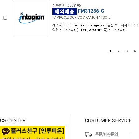
상품번호 : 3882106
FM31256-G
IC PROCESSOR COMPANION 14SOIC
제조사 : Infineon Technologies / : 동반 프로세서 / : 
실장 / : 14-SOIC(0.154", 3.90mm 폭) / : 14-SOIC
1
2
3
4
CS CENTER
CUSTOMER SERVICE