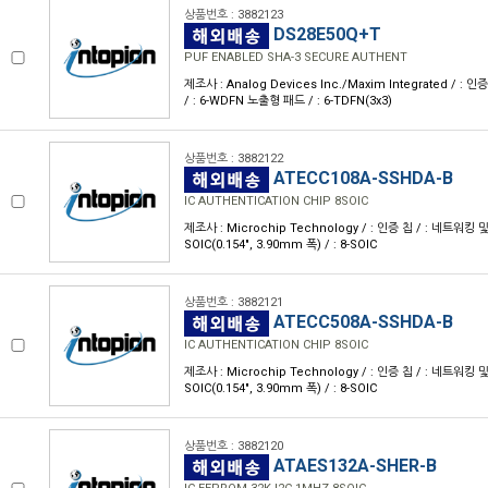
상품번호 : 3882123
DS28E50Q+T
PUF ENABLED SHA-3 SECURE AUTHENT
제조사 : Analog Devices Inc./Maxim Integrated / : 인
/ : 6-WDFN 노출형 패드 / : 6-TDFN(3x3)
상품번호 : 3882122
ATECC108A-SSHDA-B
IC AUTHENTICATION CHIP 8SOIC
제조사 : Microchip Technology / : 인증 칩 / : 네트워킹 및 
SOIC(0.154", 3.90mm 폭) / : 8-SOIC
상품번호 : 3882121
ATECC508A-SSHDA-B
IC AUTHENTICATION CHIP 8SOIC
제조사 : Microchip Technology / : 인증 칩 / : 네트워킹 및 
SOIC(0.154", 3.90mm 폭) / : 8-SOIC
상품번호 : 3882120
ATAES132A-SHER-B