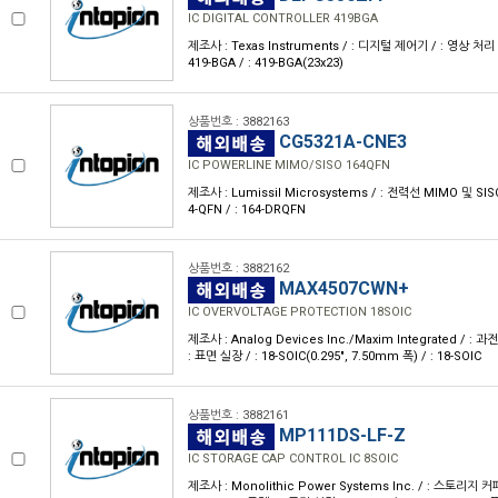
IC DIGITAL CONTROLLER 419BGA
제조사 : Texas Instruments / : 디지털 제어기 / : 영상 처리 
419-BGA / : 419-BGA(23x23)
상품번호 : 3882163
CG5321A-CNE3
IC POWERLINE MIMO/SISO 164QFN
제조사 : Lumissil Microsystems / : 전력선 MIMO 및 SISO /
4-QFN / : 164-DRQFN
상품번호 : 3882162
MAX4507CWN+
IC OVERVOLTAGE PROTECTION 18SOIC
제조사 : Analog Devices Inc./Maxim Integrated / : 
: 표면 실장 / : 18-SOIC(0.295", 7.50mm 폭) / : 18-SOIC
상품번호 : 3882161
MP111DS-LF-Z
IC STORAGE CAP CONTROL IC 8SOIC
제조사 : Monolithic Power Systems Inc. / : 스토리지 