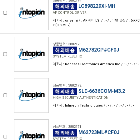
상품번호 : 3882174
LC898229XI-MH
AF CONTROL DRIVER
제조사 : onsemi / : AF 제어 LSI / : - / : 표면 실장 / : 6-XF
P(0.86x1.7)
상품번호 : 3882173
M62782GP#CF0J
SYSTEM RESET IC
제조사 : Renesas Electronics America Inc / : - / : - / : - / :
상품번호 : 3882172
SLE-6636COM-M3.2
HIGH SECURITY AUTHENTICATION
제조사 : Infineon Technologies / : - / : - / : - / : - / : -
상품번호 : 3882171
M62723ML#CF0J
SYSTEM RESET IC