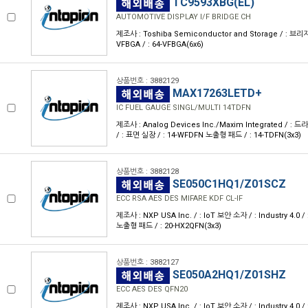
TC9593XBG(EL)
AUTOMOTIVE DISPLAY I/F BRIDGE CH
제조사 : Toshiba Semiconductor and Storage / : 브리지 / 
VFBGA / : 64-VFBGA(6x6)
상품번호 : 3882129
MAX17263LETD+
IC FUEL GAUGE SINGL/MULTI 14TDFN
제조사 : Analog Devices Inc./Maxim Integrated / :
/ : 표면 실장 / : 14-WFDFN 노출형 패드 / : 14-TDFN(3x3)
상품번호 : 3882128
SE050C1HQ1/Z01SCZ
ECC RSA AES DES MIFARE KDF CL-IF
제조사 : NXP USA Inc. / : IoT 보안 소자 / : Industry 4.0 
노출형 패드 / : 20-HX2QFN(3x3)
상품번호 : 3882127
SE050A2HQ1/Z01SHZ
ECC AES DES QFN20
제조사 : NXP USA Inc. / : IoT 보안 소자 / : Industry 4.0 