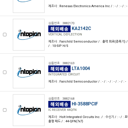
제조사 : Renesas Electronics America Inc / : - / : - / : - / :
상품번호 : 3882170
KA2142C
VERTICAL DEFLECTION
제조사 : Fairchild Semiconductor / : 출력 회로(증폭기) / : 
/ : 10-SIP H/S
상품번호 : 3882169
LTA1004
INTEGRATED CIRCUIT
제조사 : Fairchild Semiconductor / : - / : - / : - / : - / : -
상품번호 : 3882168
HI-3588PCIF
IC RECEIVER 44QFN
제조사 : Holt Integrated Circuits Inc. / : 수신기 / : - / 
출형 패드 / : 44-QFN(7x7)