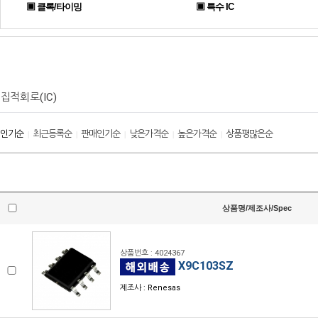
▣ 클록/타이밍
▣ 특수 IC
집적회로(IC)
인기순
최근등록순
판매인기순
낮은가격순
높은가격순
상품평많은순
|
|
|
|
|
상품명/제조사/Spec
상품번호 : 4024367
X9C103SZ
제조사 : Renesas