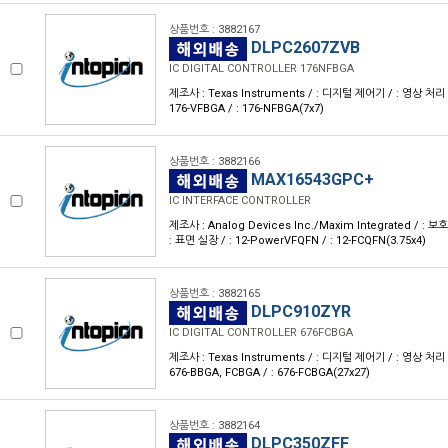
상품번호 : 3882167
DLPC2607ZVB
IC DIGITAL CONTROLLER 176NFBGA
제조사 : Texas Instruments / : 디지털 제어기 / : 영상 처리 
176-VFBGA / : 176-NFBGA(7x7)
상품번호 : 3882166
MAX16543GPC+
IC INTERFACE CONTROLLER
제조사 : Analog Devices Inc./Maxim Integrated / : 보
: 표면 실장 / : 12-PowerVFQFN / : 12-FCQFN(3.75x4)
상품번호 : 3882165
DLPC910ZYR
IC DIGITAL CONTROLLER 676FCBGA
제조사 : Texas Instruments / : 디지털 제어기 / : 영상 처리 
676-BBGA, FCBGA / : 676-FCBGA(27x27)
상품번호 : 3882164
DLPC350ZFF