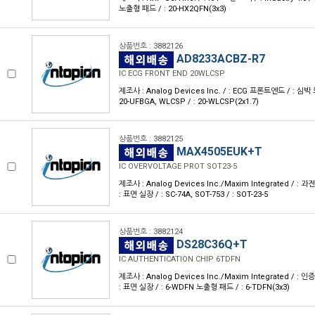
노출형 패드 / : 20-HX2QFN(3x3)
상품번호 : 3882126
AD8233ACBZ-R7
IC ECG FRONT END 20WLCSP
제조사 : Analog Devices Inc. / : ECG 프론트엔드 / : 심박
20-UFBGA, WLCSP / : 20-WLCSP(2x1.7)
상품번호 : 3882125
MAX4505EUK+T
IC OVERVOLTAGE PROT SOT23-5
제조사 : Analog Devices Inc./Maxim Integrated / : 
: 표면 실장 / : SC-74A, SOT-753 / : SOT-23-5
상품번호 : 3882124
DS28C36Q+T
IC AUTHENTICATION CHIP 6TDFN
제조사 : Analog Devices Inc./Maxim Integrated / : 
: 표면 실장 / : 6-WDFN 노출형 패드 / : 6-TDFN(3x3)