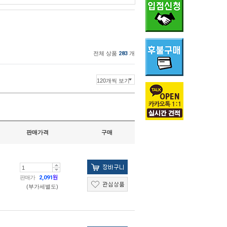
전체 상품
283
개
판매가격
구매
판매가
2,091
원
(부가세별도)