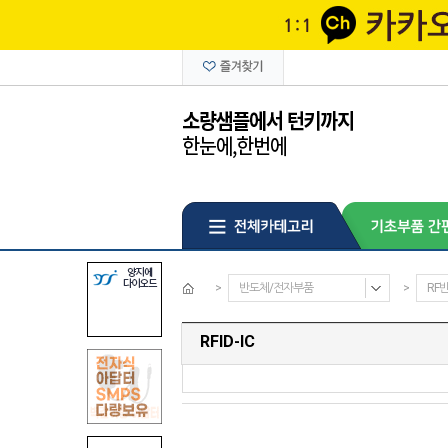
>
반도체/전자부품
>
RF반
RFID-IC