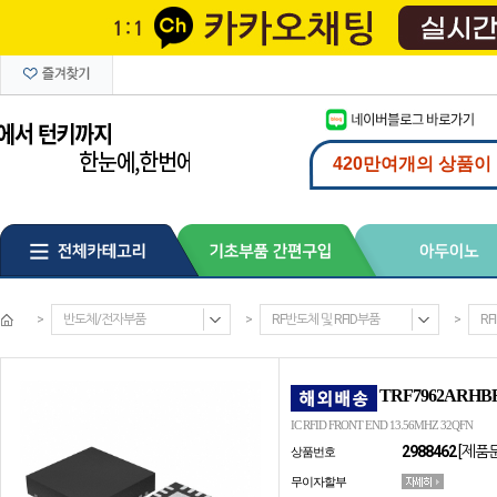
>
반도체/전자부품
>
RF반도체 및 RFID부품
>
RFI
TRF7962ARHB
IC RFID FRONT END 13.56MHZ 32QFN
2988462
[제품
상품번호
무이자할부