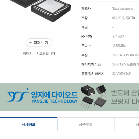
제조사
Texas Instruments
포장
테이프 및 릴(TR)
계열
-
RF 유형
읽기/쓰기
주파수
13.56MHz
이미지는 참조용입니다
특징
ISO15693, ISO18000
패키지/케이스
32-VFQFN 노출형 
공급 장치 패키지
32-VQFN(5x5)
상세정보
상품후기