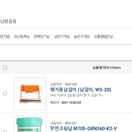
납땜용품
인기순
최근등록순
판매인기순
낮은가격순
높은가격순
상품평많은순
|
|
|
|
|
상품명/제조사/Spec
상품번호 : 3831500
헹거용납걸이 (납걸이, WS-20)
1KG 이하의 실납을 장착 할 수 있습니다.
제조사 : ANY VENDER
상품번호 : 3831501
무연크림납 M705-GRN360-K2-V