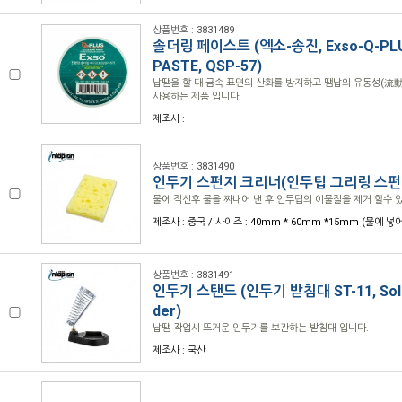
상품번호 : 3831489
솔더링 페이스트 (엑소-송진, Exso-Q-PLU
PASTE, QSP-57)
납땜을 할 때 금속 표면의 산화를 방지하고 땜납의 유동성(流動
사용하는 제품 입니다.
제조사 :
상품번호 : 3831490
인두기 스펀지 크리너(인두팁 그리링 스펀지 
물에 적신후 물을 짜내어 낸 후 인두팁의 이물질을 제거 할수 
제조사 : 중국 / 사이즈 : 40mm * 60mm *15mm (물에 
상품번호 : 3831491
인두기 스탠드 (인두기 받침대 ST-11, Solder
der)
납땜 작업시 뜨거운 인두기를 보관하는 받침대 입니다.
제조사 : 국산