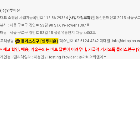
(주)인투피온
대표:소영삼 사업자등록번호:113-86-29364
[사업자정보확인]
통신판매신고:2015-서울구로-
본사 : 서울 구로구 경인로 53길 90 STX W-Tower 1307호
매장 : 서울 구로구 경인로 53길 15 중앙유통단지 다동 4403호
고객상담
팩스번호: 02-6124-4242 이메일: info@intopion.
* 재고 확인, 배송, 기술문의는 바로 답변이 어려우니, 가급적 카카오톡 플러스친구 [
개인정보관리책임자 : 이성민 / Hosting Provider : ㈜가비아씨엔에
스