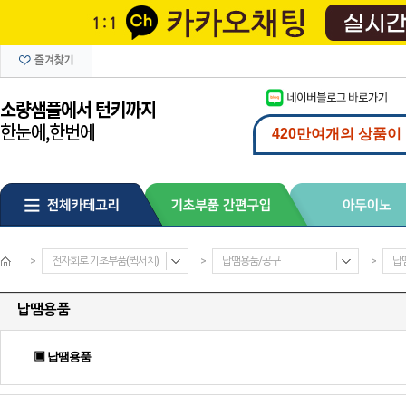
>
전자회로 기초부품(퀵서치)
>
납땜용품/공구
>
납
납땜용품
▣ 납땜용품