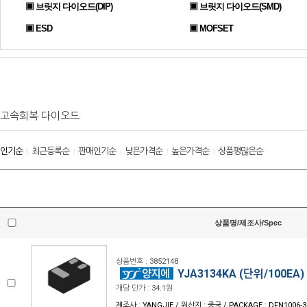
▣ 브릿지 다이오드(DIP)
▣ 브릿지 다이오드(SMD)
▣ ESD
▣ MOFSET
고속회복 다이오드
인기순
최근등록순
판매인기순
낮은가격순
높은가격순
상품평많은순
|
|
|
|
|
상품명/제조사/Spec
상품번호 : 3852148
YJA3134KA (단위/100EA)
개당 단가 : 34.1원
제조사 : YANGJIE / 원산지 : 중국 / PACKAGE : DFN1006-3