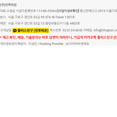
(주)인투피온
대표:소영삼 사업자등록번호:113-86-29364
[사업자정보확인]
통신판매신고:2015-서울구로-
본사 : 서울 구로구 경인로 53길 90 STX W-Tower 1307호
매장 : 서울 구로구 경인로 53길 15 중앙유통단지 다동 4403호
고객상담
팩스번호: 02-6124-4242 이메일: info@intopion.
* 재고 확인, 배송, 기술문의는 바로 답변이 어려우니, 가급적 카카오톡 플러스친구 [
개인정보관리책임자 : 이성민 / Hosting Provider : ㈜가비아씨엔에
스