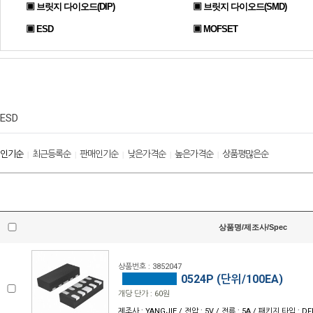
▣ 브릿지 다이오드(DIP)
▣ 브릿지 다이오드(SMD)
▣ ESD
▣ MOFSET
ESD
인기순
최근등록순
판매인기순
낮은가격순
높은가격순
상품평많은순
|
|
|
|
|
상품명/제조사/Spec
상품번호 : 3852047
0524P (단위/100EA)
개당 단가 : 60원
제조사 : YANGJIE / 전압 : 5V / 전류 : 5A / 패키지 타입 : D