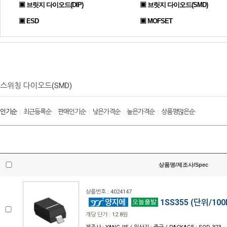
▣ 브릿지 다이오드(DIP)
▣ 브릿지 다이오드(SMD)
▣ ESD
▣ MOFSET
스위칭 다이오드(SMD)
인기순
최근등록순
판매인기순
낮은가격순
높은가격순
상품평많은순
|
|
|
|
|
상품명/제조사/Spec
상품번호 : 4024147
1SS355 (단위/100
개당 단가 : 12.8원