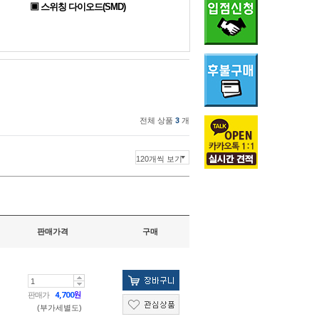
▣ 스위칭 다이오드(SMD)
전체 상품
3
개
판매가격
구매
판매가
4,700
원
(부가세별도)