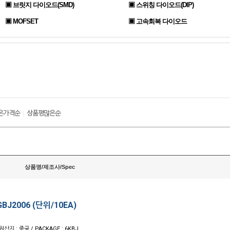
▣ 브릿지 다이오드(SMD)
▣ 스위칭 다이오드(DIP)
▣ MOFSET
▣ 고속회복 다이오드
은가격순
상품평많은순
|
상품명/제조사/Spec
BJ2006 (단위/10EA)
 원산지 : 중국 / PACKAGE : 6KBJ