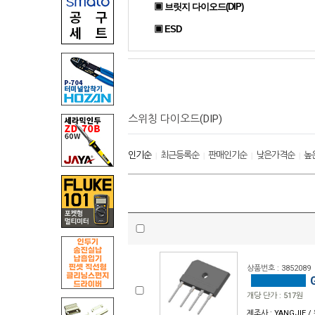
▣ 브릿지 다이오드(DIP)
▣ ESD
스위칭 다이오드(DIP)
인기순
최근등록순
판매인기순
낮은가격순
높
|
|
|
|
상품번호 : 3852089
G
개당 단가 : 517원
제조사 : YANGJIE /