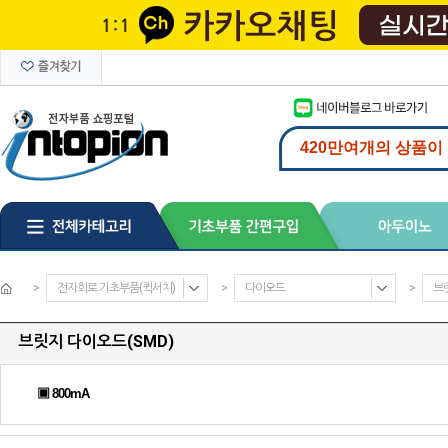
>
전자회로 기초부품(퀵서치)
>
다이오드
>
브
브릿지 다이오드(SMD)
▣ 800mA