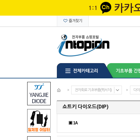
>
전자회로 기초부품(퀵서치)
>
다이
쇼트키 다이오드(DIP)
▣ 1A