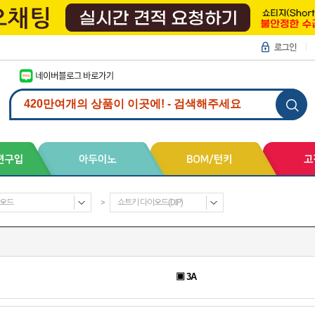
오드
>
쇼트키 다이오드(DIP)
▣ 3A