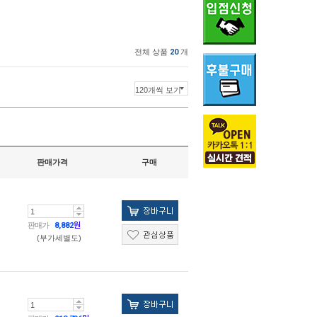
전체 상품
20
개
판매가격
구매
판매가
8,882
원
(부가세별도)