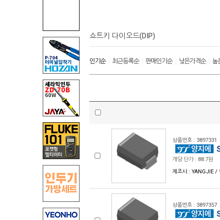
쇼트키 다이오드(DIP)
인기순
최근등록순
판매인기순
낮은가격순
높
|
|
|
|
상품번호 : 3897331
S
개당 단가 : 88.7원
제조사 : YANGJIE /
상품번호 : 3897357
S