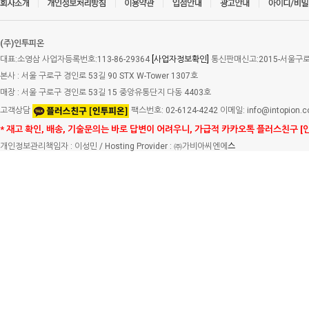
(주)인투피온
대표:소영삼 사업자등록번호:113-86-29364
[사업자정보확인]
통신판매신고:2015-서울구로-
본사 : 서울 구로구 경인로 53길 90 STX W-Tower 1307호
매장 : 서울 구로구 경인로 53길 15 중앙유통단지 다동 4403호
고객상담
팩스번호: 02-6124-4242 이메일: info@intopion.
* 재고 확인, 배송, 기술문의는 바로 답변이 어려우니, 가급적 카카오톡 플러스친구 [
개인정보관리책임자 : 이성민 / Hosting Provider : ㈜가비아씨엔에
스