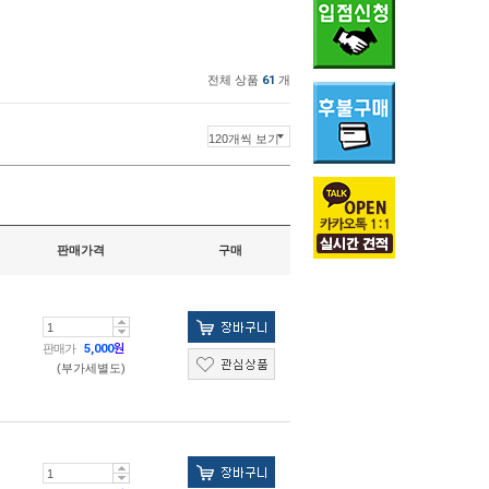
전체 상품
61
개
판매가격
구매
판매가
5,000
원
(부가세별도)