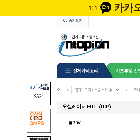
>
전자회로 기초부품(퀵서치)
>
크리
오실레이터 FULL(DIP)
▣ 3.3V