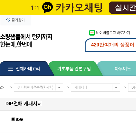
>
전자회로 기초부품(퀵서치)
>
캐패시터
>
D
DIP전해 캐패시터
▣ 85도