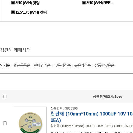
▣ 8*10 (W*H) 컷팅
▣ 8*10 (W*H) REEL
▣ 12.5*13.5 (W*H) 컷팅
칩전해 캐패시터
인기순
최근등록순
판매인기순
낮은가격순
높은가격순
상품평많은순
|
|
|
|
|
상품명/제조사/Spec
상품번호 : 3836595
칩전해-(10mm*10mm) 1000UF 10V 10
0EA)
칩전해-(10mm*10mm) 1000UF 10V 105℃ (1REEL/500E