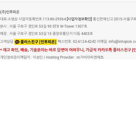
(주)인투피온
대표:소영삼 사업자등록번호:113-86-29364
[사업자정보확인]
통신판매신고:2015-서울구로-
본사 : 서울 구로구 경인로 53길 90 STX W-Tower 1307호
매장 : 서울 구로구 경인로 53길 15 중앙유통단지 다동 4403호
고객상담
팩스번호: 02-6124-4242 이메일: info@intopion.
* 재고 확인, 배송, 기술문의는 바로 답변이 어려우니, 가급적 카카오톡 플러스친구 [
개인정보관리책임자 : 이성민 / Hosting Provider : ㈜가비아씨엔에
스