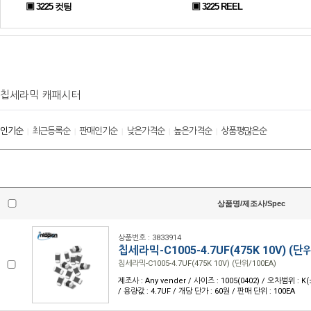
▣ 3225 컷팅
▣ 3225 REEL
칩세라믹 캐패시터
인기순
최근등록순
판매인기순
낮은가격순
높은가격순
상품평많은순
|
|
|
|
|
상품명/제조사/Spec
상품번호 : 3833914
칩세라믹-C1005-4.7UF(475K 10V) (단위
칩세라믹-C1005-4.7UF(475K 10V) (단위/100EA)
제조사 : Any vender / 사이즈 : 1005(0402) / 오차범위 : K
/ 용량값 : 4.7UF / 개당 단가 : 60원 / 판매 단위 : 100EA