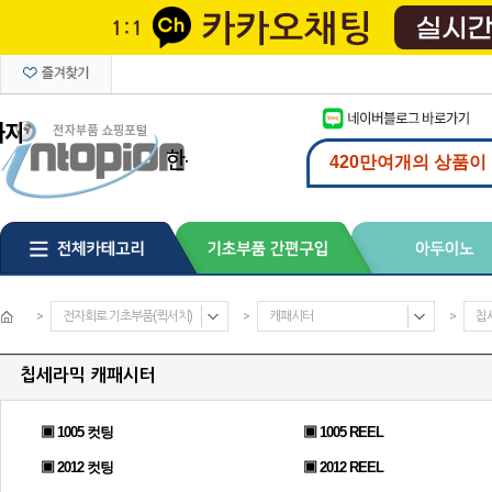
>
전자회로 기초부품(퀵서치)
>
캐패시터
>
칩
칩세라믹 캐패시터
▣ 1005 컷팅
▣ 1005 REEL
▣ 2012 컷팅
▣ 2012 REEL