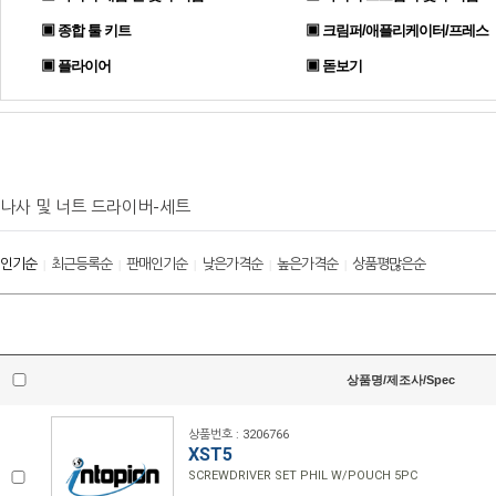
▣ 종합 툴 키트
▣ 크림퍼/애플리케이터/프레스
▣ 플라이어
▣ 돋보기
나사 및 너트 드라이버-세트
인기순
최근등록순
판매인기순
낮은가격순
높은가격순
상품평많은순
|
|
|
|
|
상품명/제조사/Spec
상품번호 : 3206766
XST5
SCREWDRIVER SET PHIL W/POUCH 5PC