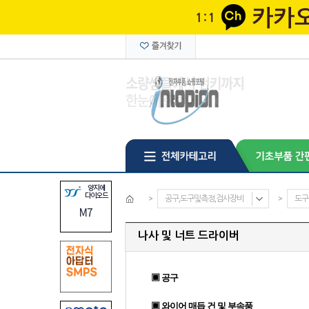
>
공구,도구및측정,검사장비
>
도구
나사 및 너트 드라이버
▣ 공구
▣ 와이어 매듭 건 및 부속품