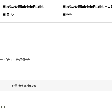
▣ 크림퍼/애플리케이터/프레스
▣ 크림퍼/애플리케이터/프레스-부속
▣ 돋보기
▣ 랜턴
은가격순
상품평많은순
|
상품명/제조사/Spec
OTTED