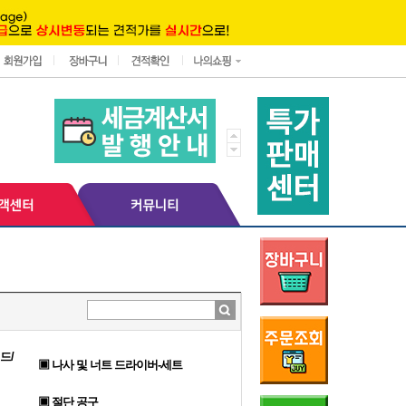
드/
▣ 나사 및 너트 드라이버-세트
▣ 절단 공구