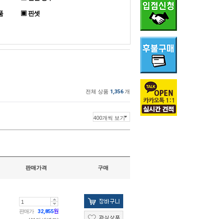
품
▣ 핀셋
전체 상품
1,356
개
판매가격
구매
판매가
32,855
원