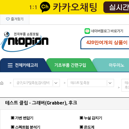
>
공구,도구및측정,검사장비
>
테스트 및 측정
테스
>
후
테스트 클립 - 그래버(Grabber), 후크
▣ 가변 변압기
▣ 누설 감지기
▣ 스펙트럼 분석기
▣ 온도계