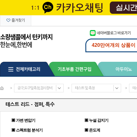
>
공구,도구및측정,검사장비
>
테스트 및 측정
>
테스
테스트 리드 - 점퍼, 특수
▣ 가변 변압기
▣ 누설 감지기
▣ 스펙트럼 분석기
▣ 온도계