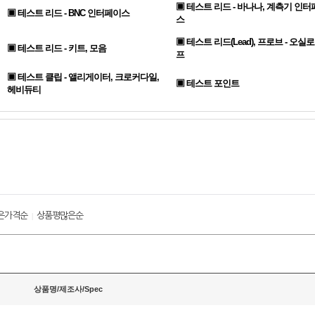
▣ 테스트 리드 - 바나나, 계측기 인터
▣ 테스트 리드 - BNC 인터페이스
스
▣ 테스트 리드(Lead), 프로브 - 오실
▣ 테스트 리드 - 키트, 모음
프
▣ 테스트 클립 - 앨리게이터, 크로커다일,
▣ 테스트 포인트
헤비듀티
은가격순
상품평많은순
|
상품명/제조사/Spec