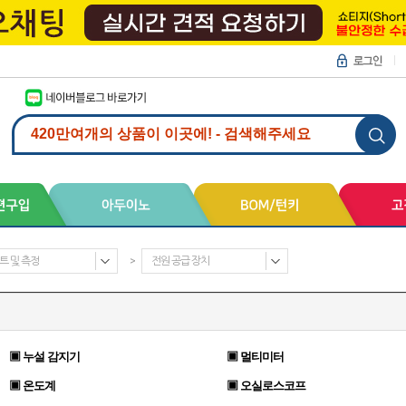
트 및 측정
>
전원 공급 장치
▣ 누설 감지기
▣ 멀티미터
▣ 온도계
▣ 오실로스코프