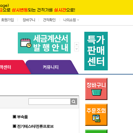
▣ 부속품
▣ 전기테스터/전류프로브