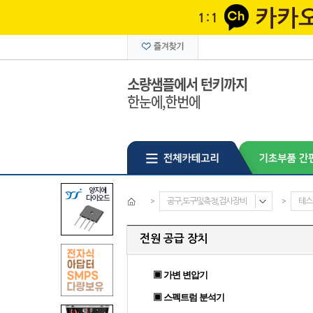
>
공구,도구및측정,검사장비
>
테스
전원 공급 장치
▣ 가변 변압기
▣ 스펙트럼 분석기