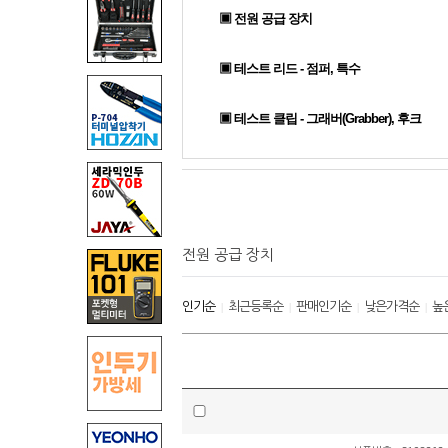
▣ 전원 공급 장치
▣ 테스트 리드 - 점퍼, 특수
▣ 테스트 클립 - 그래버(Grabber), 후크
전원 공급 장치
인기순
최근등록순
판매인기순
낮은가격순
높
|
|
|
|