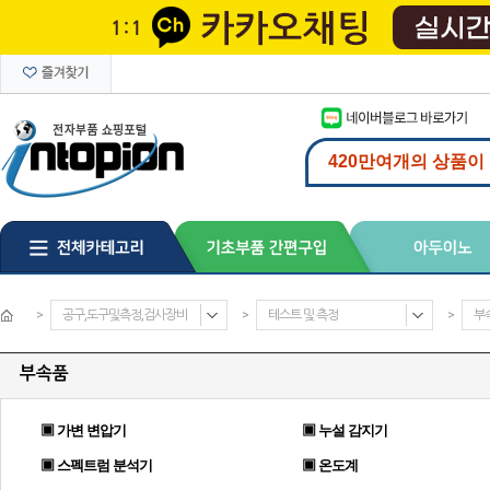
>
공구,도구및측정,검사장비
>
테스트 및 측정
>
부
부속품
▣ 가변 변압기
▣ 누설 감지기
▣ 스펙트럼 분석기
▣ 온도계