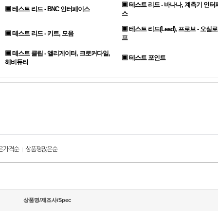
▣ 테스트 리드 - 바나나, 계측기 인터
▣ 테스트 리드 - BNC 인터페이스
스
▣ 테스트 리드(Lead), 프로브 - 오실
▣ 테스트 리드 - 키트, 모음
프
▣ 테스트 클립 - 앨리게이터, 크로커다일,
▣ 테스트 포인트
헤비듀티
은가격순
상품평많은순
|
상품명/제조사/Spec