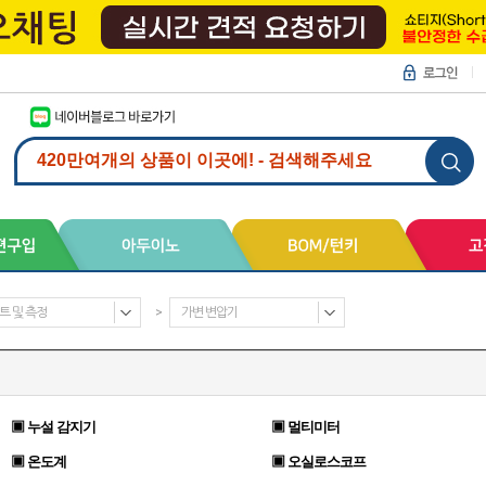
트 및 측정
>
가변 변압기
▣ 누설 감지기
▣ 멀티미터
▣ 온도계
▣ 오실로스코프