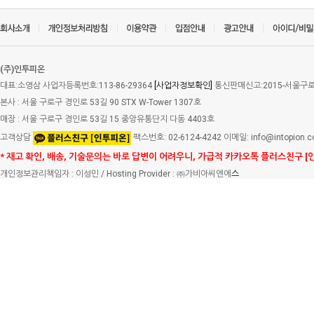
(주)인투피온
대표:소영삼 사업자등록번호:113-86-29364
[사업자정보확인]
통신판매신고:2015-서울구로-
본사 : 서울 구로구 경인로 53길 90 STX W-Tower 1307호
매장 : 서울 구로구 경인로 53길 15 중앙유통단지 다동 4403호
고객상담
팩스번호: 02-6124-4242 이메일: info@intopion.
* 재고 확인, 배송, 기술문의는 바로 답변이 어려우니, 가급적 카카오톡 플러스친구 [
개인정보관리책임자 : 이성민 / Hosting Provider : ㈜가비아씨엔에
스