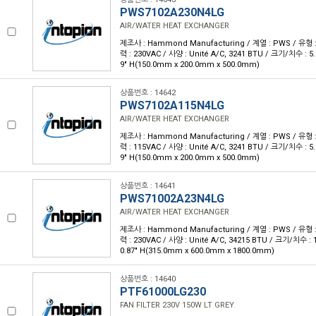
PWS7102A230N4LG
AIR/WATER HEAT EXCHANGER
제조사 : Hammond Manufacturing / 계열 : PWS / 유형 
력 : 230VAC / 사양 : Unité A/C, 3241 BTU / 크기/치수 : 5.91
9" H(150.0mm x 200.0mm x 500.0mm)
상품번호 : 14642
PWS7102A115N4LG
AIR/WATER HEAT EXCHANGER
제조사 : Hammond Manufacturing / 계열 : PWS / 유형 
력 : 115VAC / 사양 : Unité A/C, 3241 BTU / 크기/치수 : 5.91
9" H(150.0mm x 200.0mm x 500.0mm)
상품번호 : 14641
PWS71002A23N4LG
AIR/WATER HEAT EXCHANGER
제조사 : Hammond Manufacturing / 계열 : PWS / 유형 
력 : 230VAC / 사양 : Unité A/C, 34215 BTU / 크기/치수 : 12
0.87" H(315.0mm x 600.0mm x 1800.0mm)
상품번호 : 14640
PTF61000LG230
FAN FILTER 230V 150W LT GREY