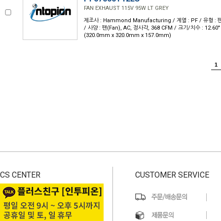
FAN EXHAUST 115V 95W LT GREY
제조사 : Hammond Manufacturing / 계열 : PF / 유형 : 팬
/ 사양 : 팬(Fan), AC, 정사각, 368 CFM / 크기/치수 : 12.60" L 
(320.0mm x 320.0mm x 157.0mm)
1
CS CENTER
CUSTOMER SERVICE